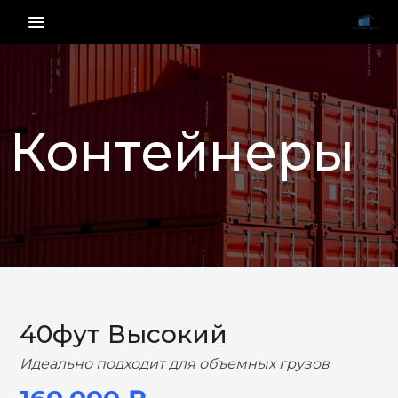
menu_vert
Контейнеры
НАЗАД
ВПЕРЕД
40фут Высокий
Идеально подходит для объемных грузов