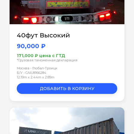
1/11
40фут Высокий
90,000 ₽
171,000 ₽ цена с ГТД
*Грузовая таможенная декларация
Москва - Глобал-Троицк
Б/У • CAIU8166284
12.19m x 2.44m x 2.89m
ДОБАВИТЬ В КОРЗИНУ