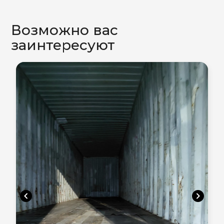
Возможно вас
заинтересуют
chevron_left
chevron_right