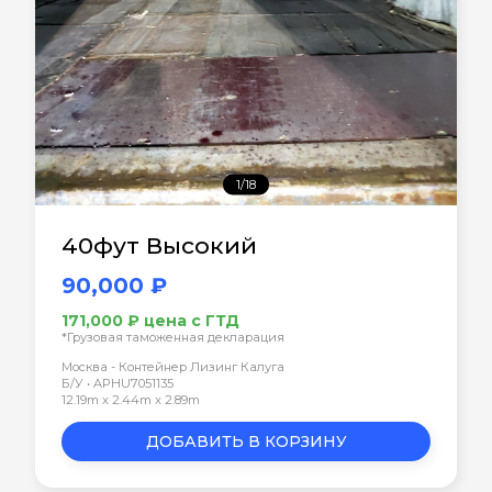
1/18
40фут Высокий
90,000 ₽
171,000 ₽ цена с ГТД
*Грузовая таможенная декларация
Москва - Контейнер Лизинг Калуга
Б/У • APHU7051135
12.19m x 2.44m x 2.89m
ДОБАВИТЬ В КОРЗИНУ