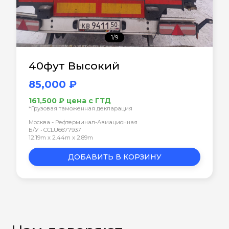
1/9
40фут Высокий
85,000 ₽
161,500 ₽ цена с ГТД
*Грузовая таможенная декларация
Москва - Рефтерминал-Авиационная
Б/У • CCLU6677937
12.19m x 2.44m x 2.89m
ДОБАВИТЬ В КОРЗИНУ