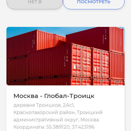
НЕТ В
ПОСМОТРЕТЬ
НАЛИЧИИ
ЕЩЕ
Москва - Глобал-Троицк
деревня Троицкое, 2Ас1,
Краснопахорский район, Троицкий
административный округ, Москва
Координаты: 55.389120, 37.423196