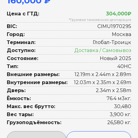
160,000 ₽
Цена с ГТД:
304,000₽
*Грузовая таможенная декларация
BIC:
CIMU1970295
Город:
Москва
Терминал:
Глобал-Троицк
Доступно:
Доставка / Самовывоз
Состояние:
Новый 2025
Тип:
40HC
Внешние размеры:
12.19m x 2.44m x 2.89m
Внутренние размеры:
12.03m x 2.35m x 2.69m
Дверь:
2.34m x 2.58m
Ёмкость:
76.4 м3кг.
Макс. вес брутто:
30,480
Вес тары:
3,900 кг.
Грузоподъёмность:
26,580 кг.