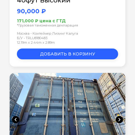
40фут Высокий
90,000 ₽
171,000 ₽ цена с ГТД
*Грузовая таможенная декларация
Москва - Контейнер Лизинг Калуга
Б/У • TRLU8180483
12.19m x 2.44m x 2.89m
ДОБАВИТЬ В КОРЗИНУ
chevron_left
chevron_right