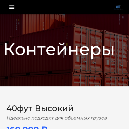
menu_vert
Контейнеры
НАЗАД
ВПЕРЕД
40фут Высокий
Идеально подходит для объемных грузов