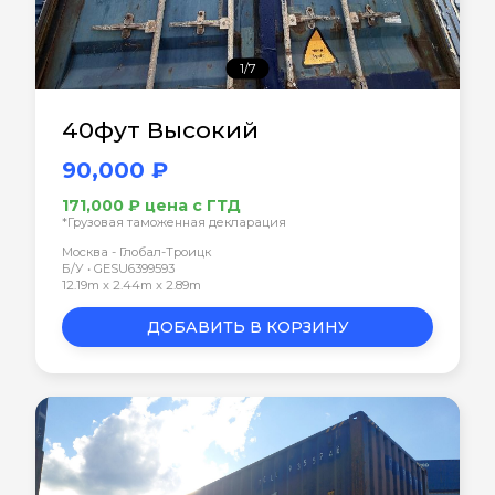
1/7
40фут Высокий
90,000 ₽
171,000 ₽ цена с ГТД
*Грузовая таможенная декларация
Москва - Глобал-Троицк
Б/У • GESU6399593
12.19m x 2.44m x 2.89m
ДОБАВИТЬ В КОРЗИНУ