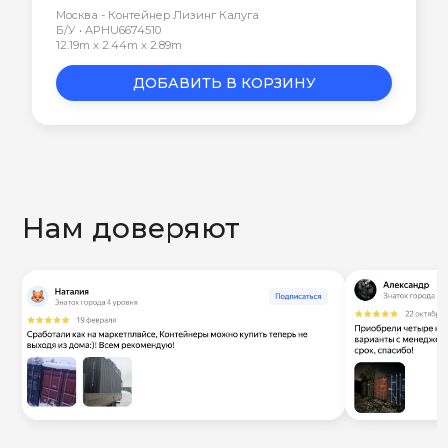
Москва - Контейнер Лизинг Калуга
Б/У • APHU6674510
12.19m x 2.44m x 2.89m
ДОБАВИТЬ В КОРЗИНУ
Нам доверяют