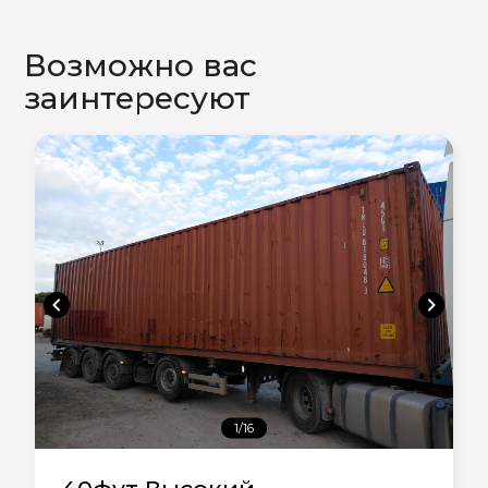
Возможно вас
заинтересуют
chevron_left
chevron_right
1/16