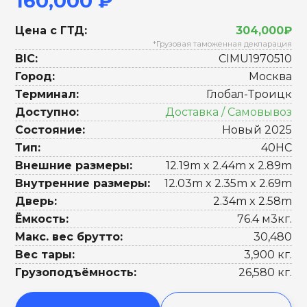
160,000 ₽
Цена с ГТД:
304,000₽
*Грузовая таможенная декларация
BIC:
CIMU1970510
Город:
Москва
Терминал:
Глобал-Троицк
Доступно:
Доставка / Самовывоз
Состояние:
Новый 2025
Тип:
40HC
Внешние размеры:
12.19m x 2.44m x 2.89m
Внутренние размеры:
12.03m x 2.35m x 2.69m
Дверь:
2.34m x 2.58m
Ёмкость:
76.4 м3кг.
Макс. вес брутто:
30,480
Вес тары:
3,900 кг.
Грузоподъёмность:
26,580 кг.