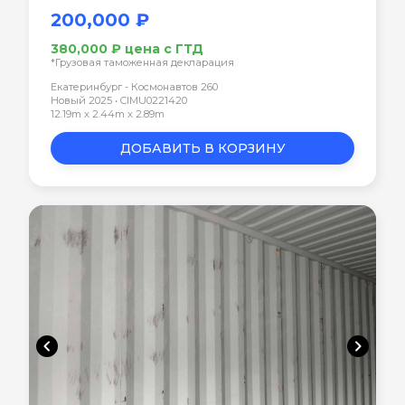
200,000 ₽
380,000 ₽ цена с ГТД
*Грузовая таможенная декларация
Екатеринбург - Космонавтов 260
Новый 2025 • CIMU0221420
12.19m x 2.44m x 2.89m
ДОБАВИТЬ В КОРЗИНУ
chevron_left
chevron_right