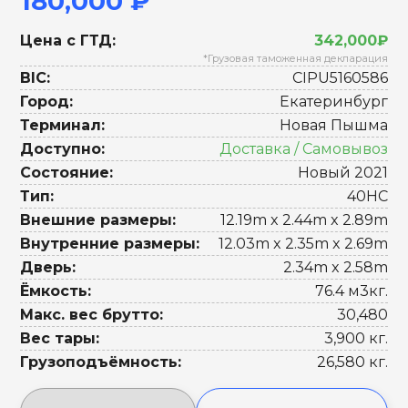
180,000 ₽
Цена с ГТД:
342,000₽
*Грузовая таможенная декларация
BIC:
CIPU5160586
Город:
Екатеринбург
Терминал:
Новая Пышма
Доступно:
Доставка / Самовывоз
Состояние:
Новый 2021
Тип:
40HC
Внешние размеры:
12.19m x 2.44m x 2.89m
Внутренние размеры:
12.03m x 2.35m x 2.69m
Дверь:
2.34m x 2.58m
Ёмкость:
76.4 м3кг.
Макс. вес брутто:
30,480
Вес тары:
3,900 кг.
Грузоподъёмность:
26,580 кг.