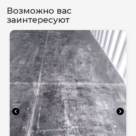
Возможно вас
заинтересуют
chevron_left
chevron_right