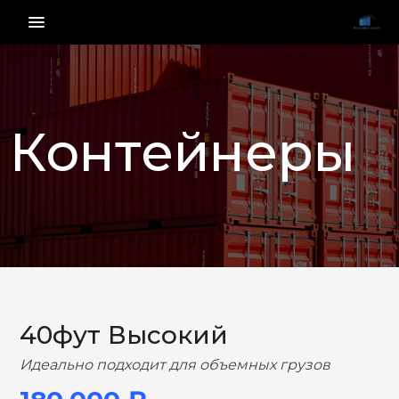
menu_vert
Контейнеры
НАЗАД
ВПЕРЕД
40фут Высокий
Идеально подходит для объемных грузов