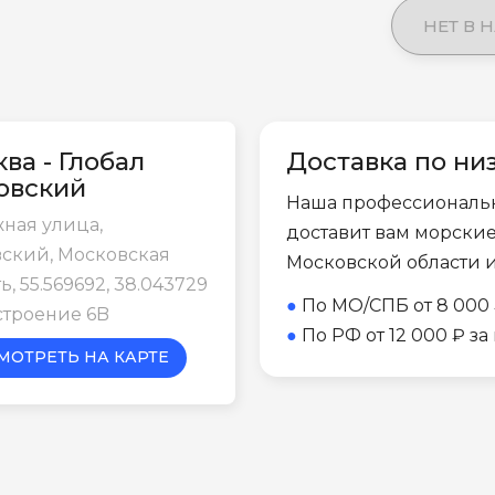
НЕТ В 
ва - Глобал
Доставка по ни
овский
Наша профессиональ
ная улица,
доставит вам морски
ский, Московская
Московской области 
ь, 55.569692, 38.043729
●
По МО/СПБ от 8 000 
строение 6B
●
По РФ от 12 000 ₽ з
МОТРЕТЬ НА КАРТЕ