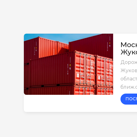
Моск
Жук
Дорож
Жуков
област
ближ.
ПОС