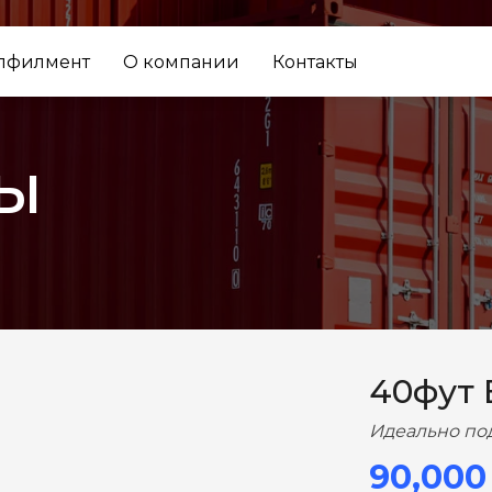
лфилмент
О компании
Контакты
ы
ВПЕРЕД
40фут
Идеально по
90,000