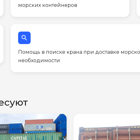
морских контейнеров
search
Помощь в поиске крана при доставке морско
необходимости
есуют