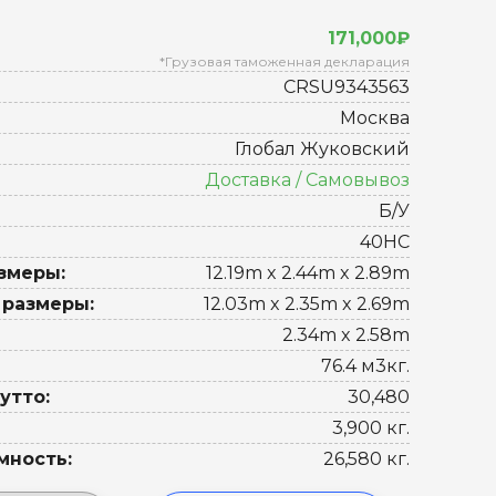
171,000₽
*Грузовая таможенная декларация
CRSU9343563
Москва
Глобал Жуковский
Доставка / Самовывоз
Б/У
40HC
змеры:
12.19m x 2.44m x 2.89m
 размеры:
12.03m x 2.35m x 2.69m
2.34m x 2.58m
76.4 м3кг.
утто:
30,480
3,900 кг.
мность:
26,580 кг.