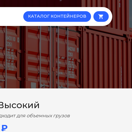
КАТАЛОГ КОНТЕЙНЕРОВ
local_grocery_store
 Высокий
дходит для объемных грузов
 ₽