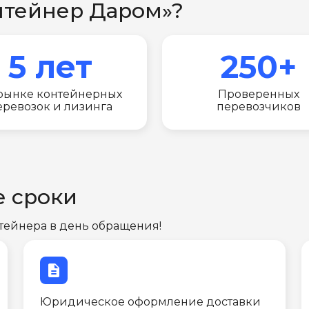
нтейнер Даром»?
5 лет
250+
рынке контейнерных
Проверенных
еревозок и лизинга
перевозчиков
е сроки
тейнера в день обращения!
description
Юридическое оформление доставки