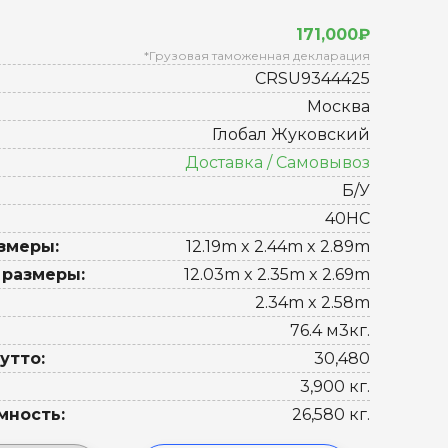
171,000₽
*Грузовая таможенная декларация
CRSU9344425
Москва
Глобал Жуковский
Доставка / Самовывоз
Б/У
40HC
змеры:
12.19m x 2.44m x 2.89m
 размеры:
12.03m x 2.35m x 2.69m
2.34m x 2.58m
76.4 м3кг.
утто:
30,480
3,900 кг.
мность:
26,580 кг.