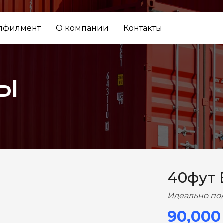
лфилмент
О компании
Контакты
ы
ВПЕРЕД
40фут
Идеально по
90,000