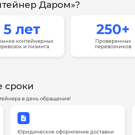
нтейнер Даром»?
5 лет
250+
рынке контейнерных
Проверенных
еревозок и лизинга
перевозчиков
е сроки
тейнера в день обращения!
description
Юридическое оформление доставки