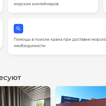
морских контейнеров
search
Помощь в поиске крана при доставке морско
необходимости
есуют