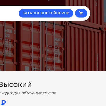
КАТАЛОГ КОНТЕЙНЕРОВ
local_grocery_store
 Высокий
дходит для объемных грузов
 ₽