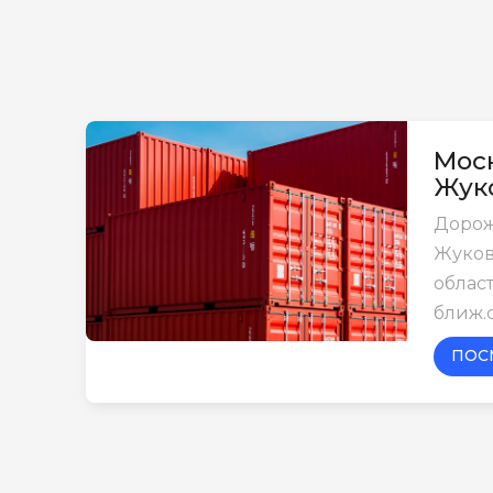
Моск
Жук
Дорож
Жуков
област
ближ.
ПОС