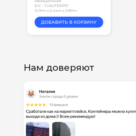
Авиационная
Б/У • TCNU7395757
12.19m x 2.44m x 2.89m
ДОБАВИТЬ В КОРЗИНУ
Нам доверяют