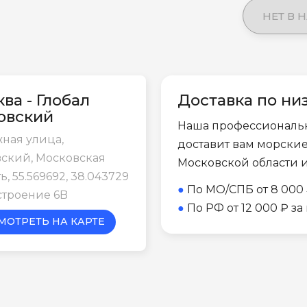
НЕТ В 
ва - Глобал
Доставка по ни
овский
Наша профессиональ
ная улица,
доставит вам морски
ский, Московская
Московской области 
ь, 55.569692, 38.043729
●
По МО/СПБ от 8 000 
строение 6B
●
По РФ от 12 000 ₽ з
МОТРЕТЬ НА КАРТЕ