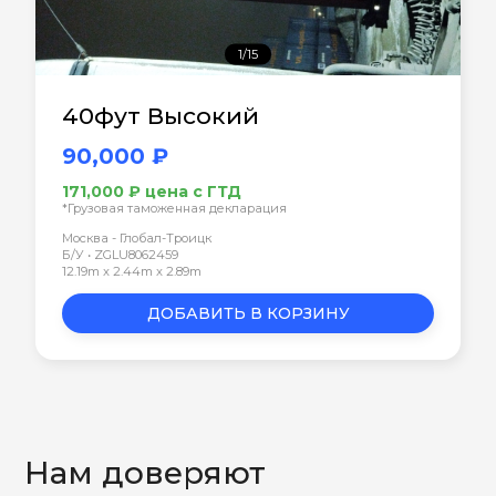
1/15
40фут Высокий
90,000 ₽
171,000 ₽ цена с ГТД
*Грузовая таможенная декларация
Москва - Глобал-Троицк
Б/У • ZGLU8062459
12.19m x 2.44m x 2.89m
ДОБАВИТЬ В КОРЗИНУ
Нам доверяют