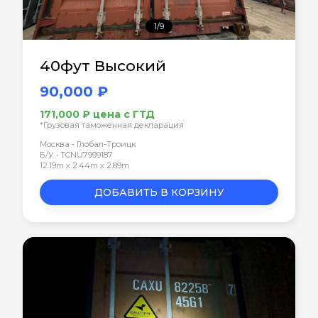
1/9
40фут Высокий
90,000 ₽
171,000 ₽ цена с ГТД
*Грузовая таможенная декларация
Москва - Глобал-Троицк
Б/У • TCNU7999187
12.19m x 2.44m x 2.89m
ДОБАВИТЬ В КОРЗИНУ