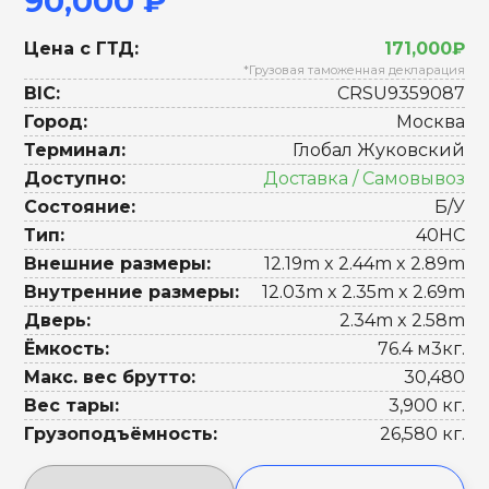
90,000 ₽
Цена с ГТД:
171,000₽
*Грузовая таможенная декларация
BIC:
CRSU9359087
Город:
Москва
Терминал:
Глобал Жуковский
Доступно:
Доставка / Самовывоз
Состояние:
Б/У
Тип:
40HC
Внешние размеры:
12.19m x 2.44m x 2.89m
Внутренние размеры:
12.03m x 2.35m x 2.69m
Дверь:
2.34m x 2.58m
Ёмкость:
76.4 м3кг.
Макс. вес брутто:
30,480
Вес тары:
3,900 кг.
Грузоподъёмность:
26,580 кг.