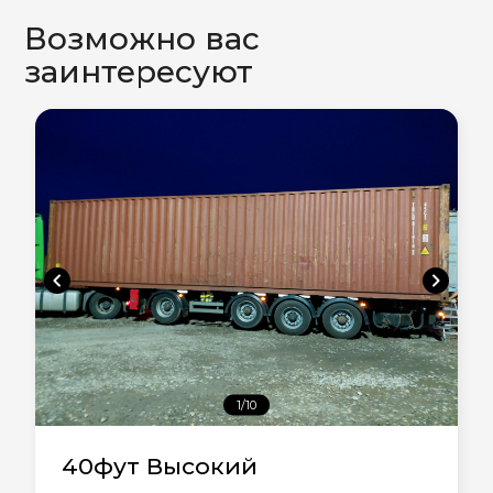
Возможно вас
заинтересуют
chevron_left
chevron_right
1/10
40фут Высокий