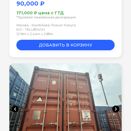
90,000 ₽
171,000 ₽ цена с ГТД
*Грузовая таможенная декларация
Москва - Контейнер Лизинг Калуга
Б/У • TRLU8114141
12.19m x 2.44m x 2.89m
ДОБАВИТЬ В КОРЗИНУ
chevron_left
chevron_right