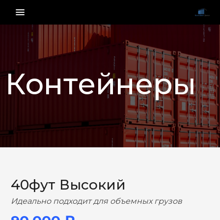
menu_vert
Контейнеры
НАЗАД
ВПЕРЕД
40фут Высокий
Идеально подходит для объемных грузов