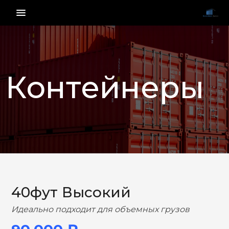
menu_vert
Контейнеры
НАЗАД
ВПЕРЕД
40фут Высокий
Идеально подходит для объемных грузов