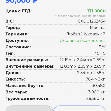
90,000 ₽
Цена с ГТД:
171,000₽
*Грузовая таможенная декларация
BIC:
CXDU1262454
Город:
Москва
Терминал:
Глобал Жуковский
Доступно:
Доставка / Самовывоз
Состояние:
Б/У
Тип:
40HC
Внешние размеры:
12.19m x 2.44m x 2.89m
Внутренние размеры:
12.03m x 2.35m x 2.69m
Дверь:
2.34m x 2.58m
Ёмкость:
76.4 м3кг.
Макс. вес брутто:
30,480
Вес тары:
3,900 кг.
Грузоподъёмность:
26,580 кг.