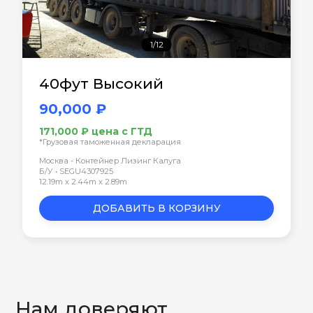
1/12
40фут Высокий
90,000 ₽
171,000 ₽ цена с ГТД
*Грузовая таможенная декларация
Москва - Контейнер Лизинг Калуга
Б/У • SEGU4307925
12.19m x 2.44m x 2.89m
ДОБАВИТЬ В КОРЗИНУ
Нам доверяют