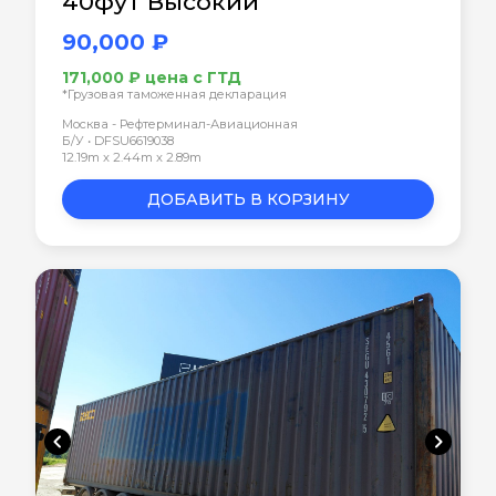
40фут Высокий
90,000 ₽
171,000 ₽ цена с ГТД
*Грузовая таможенная декларация
Москва - Рефтерминал-Авиационная
Б/У • DFSU6619038
12.19m x 2.44m x 2.89m
ДОБАВИТЬ В КОРЗИНУ
chevron_left
chevron_right