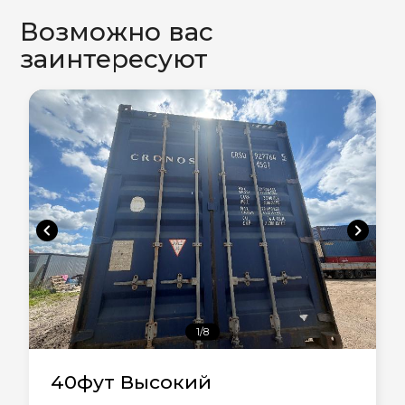
Возможно вас
заинтересуют
chevron_left
chevron_right
1/8
40фут Высокий