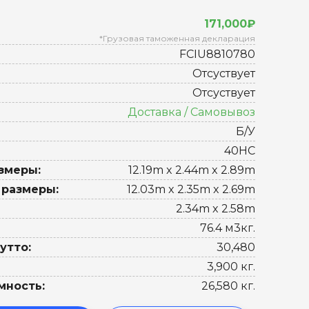
171,000₽
*Грузовая таможенная декларация
FCIU8810780
Отсуствует
Отсуствует
Доставка / Самовывоз
Б/У
40HC
змеры:
12.19m x 2.44m x 2.89m
 размеры:
12.03m x 2.35m x 2.69m
2.34m x 2.58m
76.4 м3кг.
утто:
30,480
3,900 кг.
мность:
26,580 кг.