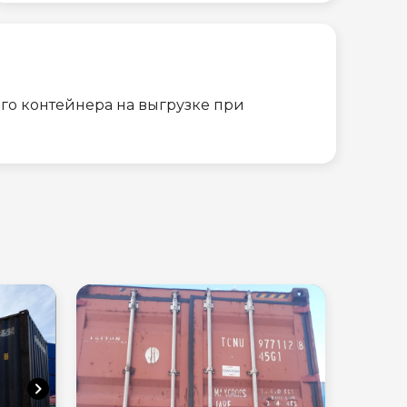
го контейнера на выгрузке при
chevron_right