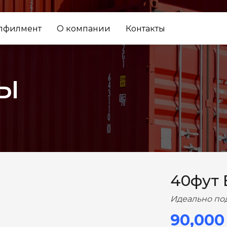
лфилмент
О компании
Контакты
ы
ВПЕРЕД
40фут
Идеально по
90,000