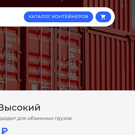
КАТАЛОГ КОНТЕЙНЕРОВ
local_grocery_store
 Высокий
дходит для объемных грузов
 ₽