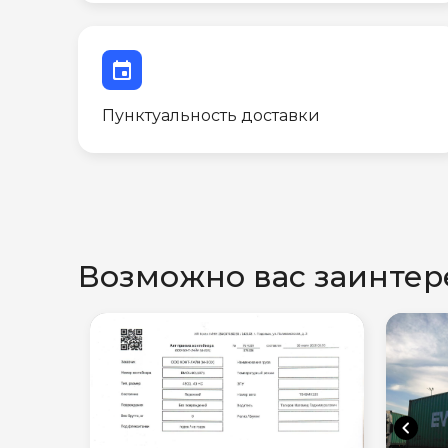
event
Пунктуальность доставки
Возможно вас заинтер
chevron_left