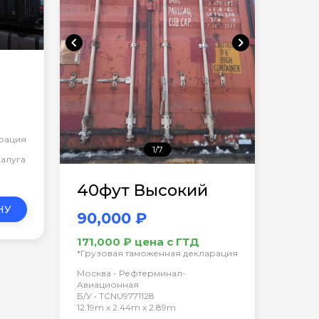
chevron_left
chevron_right
арация
1/7
Калуга
40фут Высокий
НУ
90,000 ₽
171,000 ₽ цена с ГТД
*Грузовая таможенная декларация
Москва - Рефтерминал-
Авиационная
Б/У • TCNU9771128
12.19m x 2.44m x 2.89m