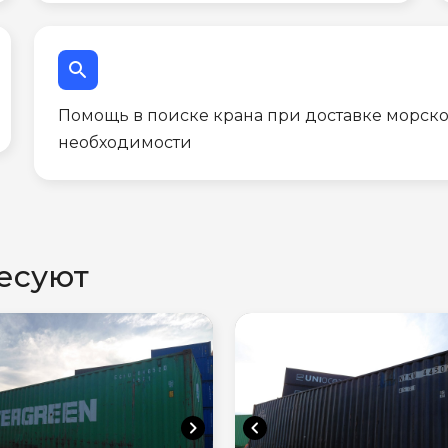
search
Помощь в поиске крана при доставке морско
необходимости
есуют
chevron_right
chevron_left