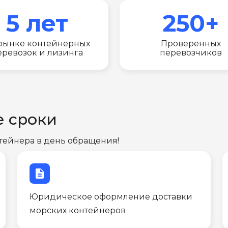
5 лет
250+
рынке контейнерных
Проверенных
еревозок и лизинга
перевозчиков
е сроки
тейнера в день обращения!
description
Юридическое оформление доставки
морских контейнеров