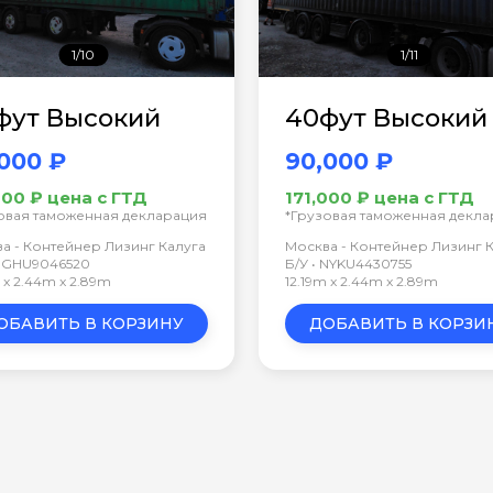
1/10
1/11
фут Высокий
40фут Высокий
000 ₽
90,000 ₽
000 ₽ цена с ГТД
171,000 ₽ цена с ГТД
овая таможенная декларация
*Грузовая таможенная декл
а - Контейнер Лизинг Калуга
Москва - Контейнер Лизинг 
 EGHU9046520
Б/У • NYKU4430755
m x 2.44m x 2.89m
12.19m x 2.44m x 2.89m
ОБАВИТЬ В КОРЗИНУ
ДОБАВИТЬ В КОРЗИ