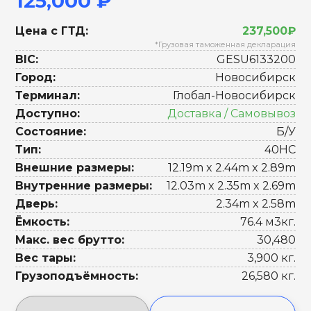
125,000 ₽
Цена с ГТД:
237,500₽
*Грузовая таможенная декларация
BIC:
GESU6133200
Город:
Новосибирск
Терминал:
Глобал-Новосибирск
Доступно:
Доставка / Самовывоз
Состояние:
Б/У
Тип:
40HC
Внешние размеры:
12.19m x 2.44m x 2.89m
Внутренние размеры:
12.03m x 2.35m x 2.69m
Дверь:
2.34m x 2.58m
Ёмкость:
76.4 м3кг.
Макс. вес брутто:
30,480
Вес тары:
3,900 кг.
Грузоподъёмность:
26,580 кг.