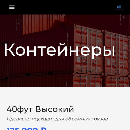
menu_vert
Контейнеры
НАЗАД
ВПЕРЕД
40фут Высокий
Идеально подходит для объемных грузов