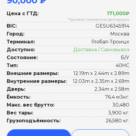
90,000 ₽
Цена с ГТД:
171,000₽
*Грузовая таможенная декларация
BIC:
GESU6345914
Город:
Москва
Терминал:
Глобал-Троицк
Доступно:
Доставка / Самовывоз
Состояние:
Б/У
Тип:
40HC
Внешние размеры:
12.19m x 2.44m x 2.89m
Внутренние размеры:
12.03m x 2.35m x 2.69m
Дверь:
2.34m x 2.58m
Ёмкость:
76.4 м3кг.
Макс. вес брутто:
30,480
Вес тары:
3,900 кг.
Грузоподъёмность:
26,580 кг.