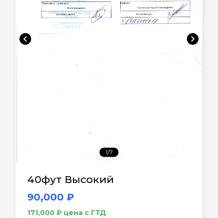
chevron_left
chevron_right
1/7
40фут Высокий
90,000 ₽
171,000 ₽ цена с ГТД