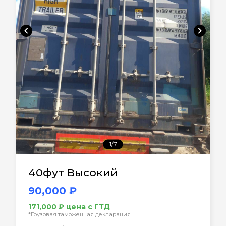
chevron_left
chevron_right
1/7
40фут Высокий
90,000 ₽
171,000 ₽ цена с ГТД
*Грузовая таможенная декларация