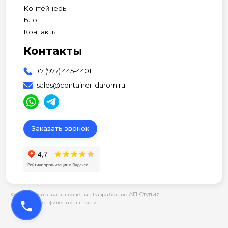
Контейнеры
Блог
Контакты
Контакты
+7 (977) 445-4401
sales@container-darom.ru
Заказать звонок
АП Студия
© 2026 Все права защищены •
Разработано
phone
Политика Конфиденциальности