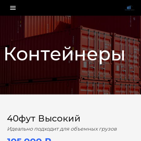
menu_vert
Контейнеры
НАЗАД
ВПЕРЕД
40фут Высокий
Идеально подходит для объемных грузов