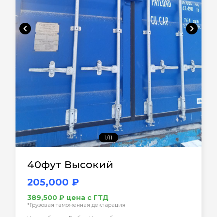
chevron_left
chevron_right
1/11
40фут Высокий
205,000 ₽
389,500 ₽ цена с ГТД
*Грузовая таможенная декларация