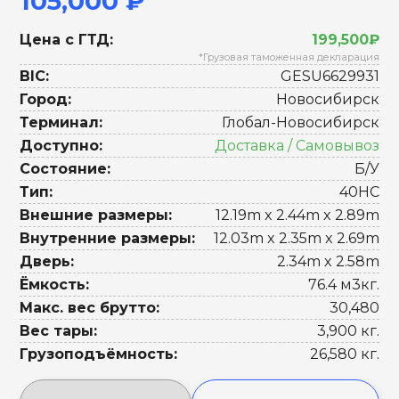
105,000 ₽
Цена с ГТД:
199,500₽
*Грузовая таможенная декларация
BIC:
GESU6629931
Город:
Новосибирск
Терминал:
Глобал-Новосибирск
Доступно:
Доставка / Самовывоз
Состояние:
Б/У
Тип:
40HC
Внешние размеры:
12.19m x 2.44m x 2.89m
Внутренние размеры:
12.03m x 2.35m x 2.69m
Дверь:
2.34m x 2.58m
Ёмкость:
76.4 м3кг.
Макс. вес брутто:
30,480
Вес тары:
3,900 кг.
Грузоподъёмность:
26,580 кг.