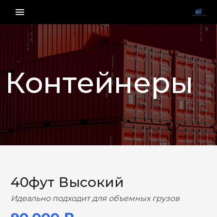
menu_vert
Контейнеры
НАЗАД
ВПЕРЕД
40фут Высокий
Идеально подходит для объемных грузов