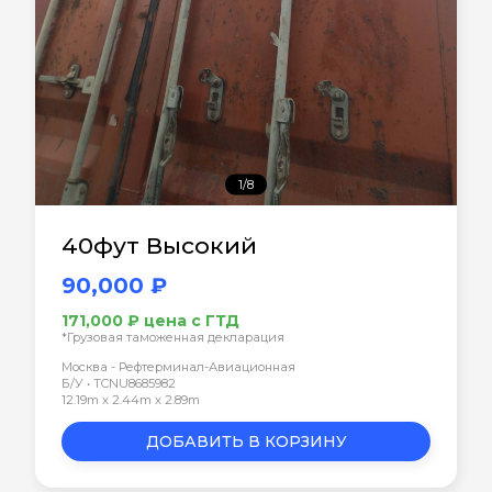
1/8
40фут Высокий
90,000 ₽
171,000 ₽ цена с ГТД
*Грузовая таможенная декларация
Москва - Рефтерминал-Авиационная
Б/У • TCNU8685982
12.19m x 2.44m x 2.89m
ДОБАВИТЬ В КОРЗИНУ