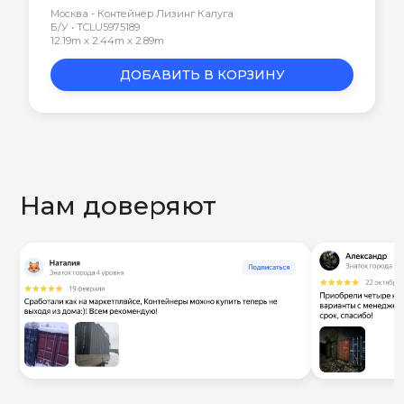
Москва - Контейнер Лизинг Калуга
Б/У • TCLU5975189
12.19m x 2.44m x 2.89m
ДОБАВИТЬ В КОРЗИНУ
Нам доверяют