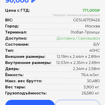
90,000 ₽
Цена с ГТД:
171,000₽
*Грузовая таможенная декларация
BIC:
GESU6759426
Город:
Москва
Терминал:
Глобал-Троицк
Доступно:
Доставка / Самовывоз
Состояние:
Б/У
Тип:
40HC
Внешние размеры:
12.19m x 2.44m x 2.89m
Внутренние размеры:
12.03m x 2.35m x 2.69m
Дверь:
2.34m x 2.58m
Ёмкость:
76.4 м3кг.
Макс. вес брутто:
30,480
Вес тары:
3,900 кг.
Грузоподъёмность:
26,580 кг.