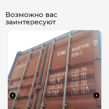
Возможно вас
заинтересуют
chevron_left
chevron_right