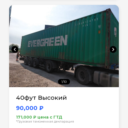
chevron_left
chevron_right
1/10
40фут Высокий
90,000 ₽
171,000 ₽ цена с ГТД
*Грузовая таможенная декларация