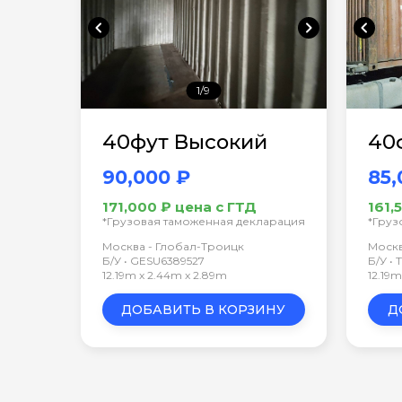
chevron_left
chevron_right
chevron_left
1/9
40фут Высокий
40
90,000 ₽
85,
171,000 ₽ цена с ГТД
161,
*Грузовая таможенная декларация
*Груз
Москва - Глобал-Троицк
Москв
Б/У • GESU6389527
Б/У •
12.19m x 2.44m x 2.89m
12.19
ДОБАВИТЬ В КОРЗИНУ
Д