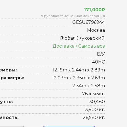
171,000₽
*Грузовая таможенная декларация
GESU6796944
Москва
Глобал Жуковский
Доставка / Самовывоз
Б/У
40HC
змеры:
12.19m x 2.44m x 2.89m
 размеры:
12.03m x 2.35m x 2.69m
2.34m x 2.58m
76.4 м3кг.
утто:
30,480
3,900 кг.
мность:
26,580 кг.