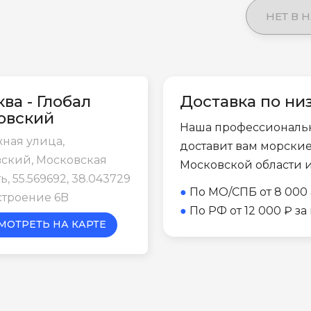
НЕТ В 
ва - Глобал
Доставка по ни
овский
Наша профессиональ
ная улица,
доставит вам морски
ский, Московская
Московской области 
ь, 55.569692, 38.043729
●
По МО/СПБ от 8 000 
строение 6B
●
По РФ от 12 000 ₽ з
МОТРЕТЬ НА КАРТЕ