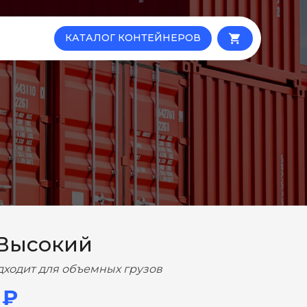
КАТАЛОГ КОНТЕЙНЕРОВ
local_grocery_store
 Высокий
дходит для объемных грузов
 ₽