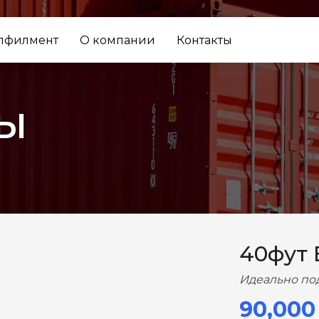
лфилмент
О компании
Контакты
ы
ВПЕРЕД
40фут
Идеально по
90,000