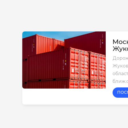
Моск
Жук
Дорож
Жуков
област
ближ.
ПОС