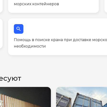
морских контейнеров
search
Помощь в поиске крана при доставке морско
необходимости
есуют