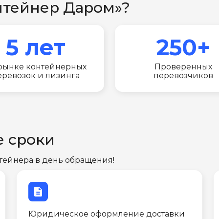
нтейнер Даром»?
5 лет
250+
рынке контейнерных
Проверенных
еревозок и лизинга
перевозчиков
е сроки
тейнера в день обращения!
description
Юридическое оформление доставки