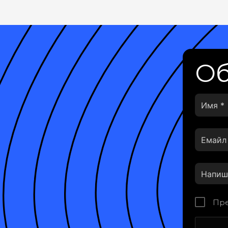
Об
Пре