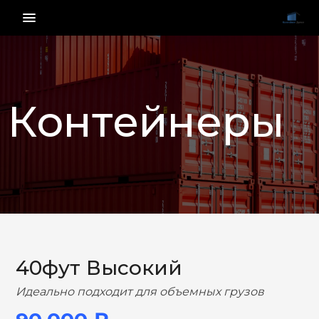
menu_vert
Контейнеры
НАЗАД
ВПЕРЕД
40фут Высокий
Идеально подходит для объемных грузов