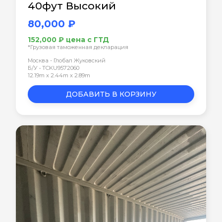
40фут Высокий
80,000 ₽
152,000 ₽ цена с ГТД
*Грузовая таможенная декларация
Москва - Глобал Жуковский
Б/У • TCKU9572060
12.19m x 2.44m x 2.89m
ДОБАВИТЬ В КОРЗИНУ