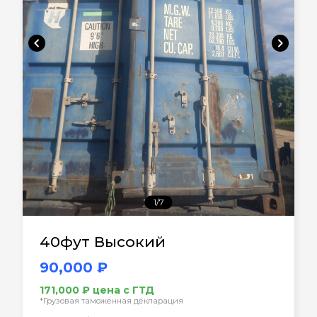
chevron_left
chevron_right
1/7
40фут Высокий
90,000 ₽
171,000 ₽ цена с ГТД
*Грузовая таможенная декларация