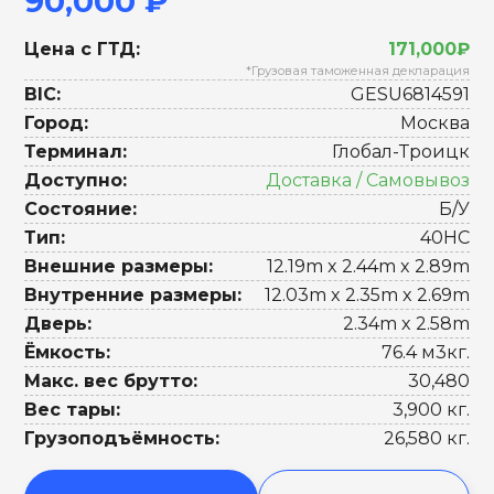
90,000 ₽
Цена с ГТД:
171,000₽
*Грузовая таможенная декларация
BIC:
GESU6814591
Город:
Москва
Терминал:
Глобал-Троицк
Доступно:
Доставка / Самовывоз
Состояние:
Б/У
Тип:
40HC
Внешние размеры:
12.19m x 2.44m x 2.89m
Внутренние размеры:
12.03m x 2.35m x 2.69m
Дверь:
2.34m x 2.58m
Ёмкость:
76.4 м3кг.
Макс. вес брутто:
30,480
Вес тары:
3,900 кг.
Грузоподъёмность:
26,580 кг.