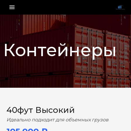
menu_vert
Контейнеры
НАЗАД
ВПЕРЕД
40фут Высокий
Идеально подходит для объемных грузов