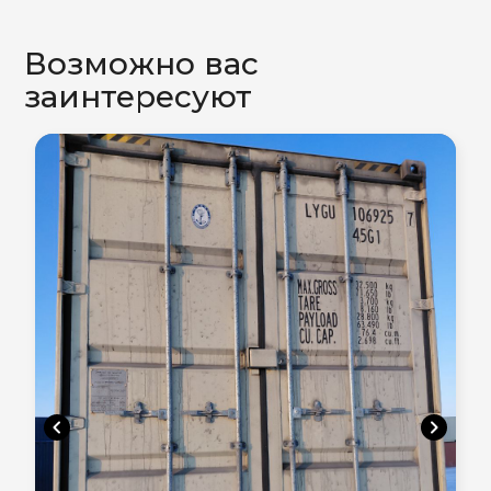
Возможно вас
заинтересуют
chevron_left
chevron_right