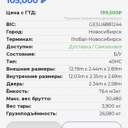
105,000 ₽
Цена с ГТД:
199,500₽
*Грузовая таможенная декларация
BIC:
GESU6881244
Город:
Новосибирск
Терминал:
Глобал-Новосибирск
Доступно:
Доставка / Самовывоз
Состояние:
Б/У
Тип:
40HC
Внешние размеры:
12.19m x 2.44m x 2.89m
Внутренние размеры:
12.03m x 2.35m x 2.69m
Дверь:
2.34m x 2.58m
Ёмкость:
76.4 м3кг.
Макс. вес брутто:
30,480
Вес тары:
3,900 кг.
Грузоподъёмность:
26,580 кг.