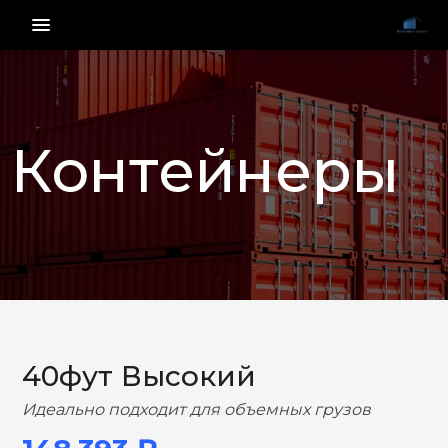
menu_vert
Контейнеры
НАЗАД
ВПЕРЕД
40фут Высокий
Идеально подходит для объемных грузов