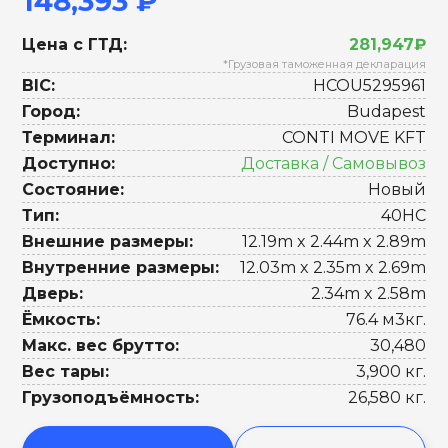
148,393 ₽
Цена с ГТД:
281,947₽
*Грузовая таможенная декларация
BIC:
HCOU5295961
Город:
Budapest
Терминал:
CONTI MOVE KFT
Доступно:
Доставка / Самовывоз
Состояние:
Новый
Тип:
40HC
Внешние размеры:
12.19m x 2.44m x 2.89m
Внутренние размеры:
12.03m x 2.35m x 2.69m
Дверь:
2.34m x 2.58m
Ёмкость:
76.4 м3кг.
Макс. вес брутто:
30,480
Вес тары:
3,900 кг.
Грузоподъёмность:
26,580 кг.