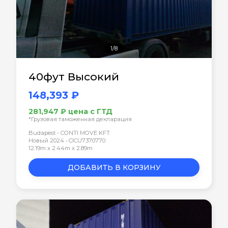
1/8
40фут Высокий
148,393 ₽
281,947 ₽ цена с ГТД
*Грузовая таможенная декларация
Budapest - CONTI MOVE KFT
Новый 2024 • CICU7370770
12.19m x 2.44m x 2.89m
ДОБАВИТЬ В КОРЗИНУ