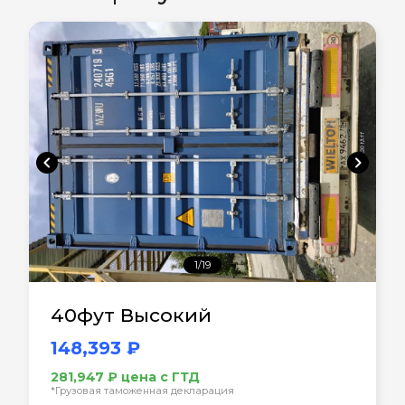
chevron_left
chevron_right
1/19
40фут Высокий
148,393 ₽
281,947 ₽ цена с ГТД
*Грузовая таможенная декларация