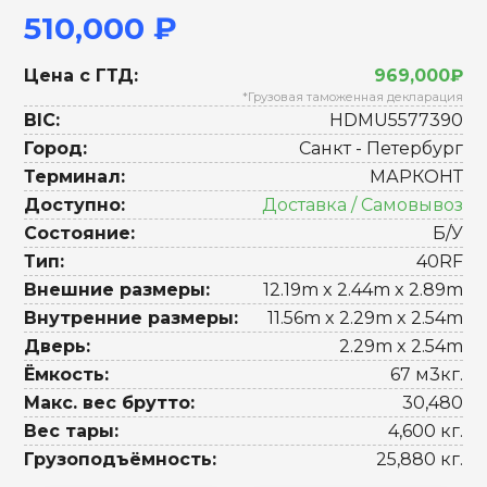
510,000 ₽
Цена с ГТД:
969,000₽
*Грузовая таможенная декларация
BIC:
HDMU5577390
Город:
Санкт - Петербург
Терминал:
МАРКОНТ
Доступно:
Доставка / Самовывоз
Состояние:
Б/У
Тип:
40RF
Внешние размеры:
12.19m x 2.44m x 2.89m
Внутренние размеры:
11.56m x 2.29m x 2.54m
Дверь:
2.29m x 2.54m
Ёмкость:
67 м3кг.
Макс. вес брутто:
30,480
Вес тары:
4,600 кг.
Грузоподъёмность:
25,880 кг.