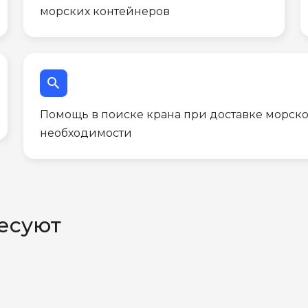
морских контейнеров
search
Помощь в поиске крана при доставке морско
необходимости
есуют