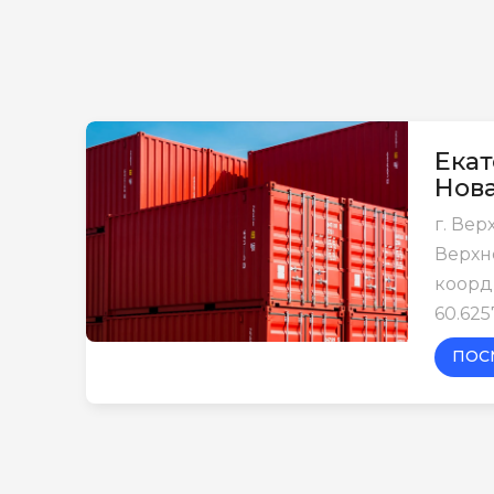
Екат
Нов
г. Ве
Верхн
коорди
60.625
ПОС