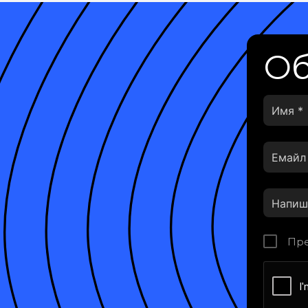
Об
Пре