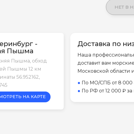
НЕТ В 
еринбург -
Доставка по ни
ая Пышма
Наша профессиональ
рхняя Пышма, обход
доставит вам морски
ей Пышмы 12 км
Московской области 
наты 56.952162,
●
По МО/СПБ от 8 000 
745
●
По РФ от 12 000 ₽ з
МОТРЕТЬ НА КАРТЕ