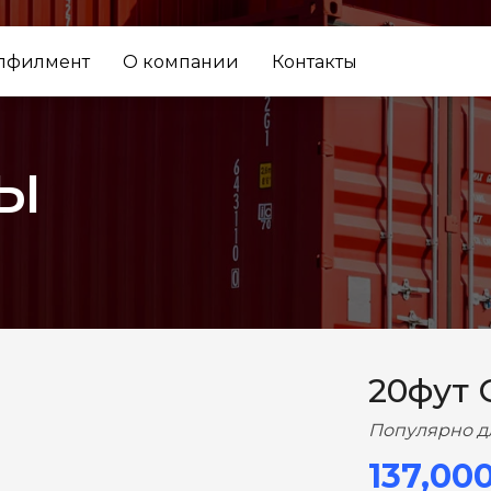
лфилмент
О компании
Контакты
ы
ВПЕРЕД
20фут 
Популярно д
137,00