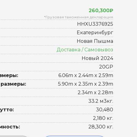
260,300₽
*Грузовая таможенная декларация
HHXU3376925
Екатеринбург
Новая Пышма
Доставка / Самовывоз
Новый 2024
20GP
змеры:
6.06m x 2.44m x 2.59m
 размеры:
5.90m x 2.35m x 2.39m
2.34m x 2.28m
33.2 м3кг.
утто:
30,480
2,180 кг.
мность:
28,300 кг.