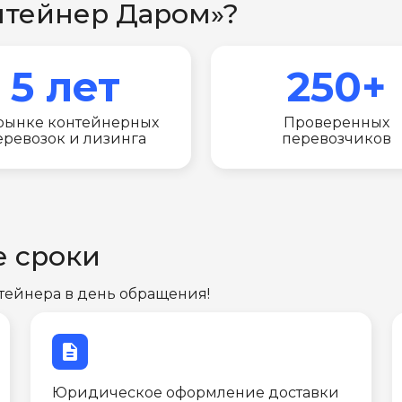
нтейнер Даром»?
5 лет
250+
рынке контейнерных
Проверенных
еревозок и лизинга
перевозчиков
е сроки
тейнера в день обращения!
description
Юридическое оформление доставки