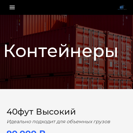
menu_vert
Контейнеры
НАЗАД
ВПЕРЕД
40фут Высокий
Идеально подходит для объемных грузов