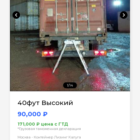
chevron_left
chevron_right
1/14
40фут Высокий
90,000 ₽
171,000 ₽ цена с ГТД
*Грузовая таможенная декларация
Москва - Контейнер Лизинг Калуга