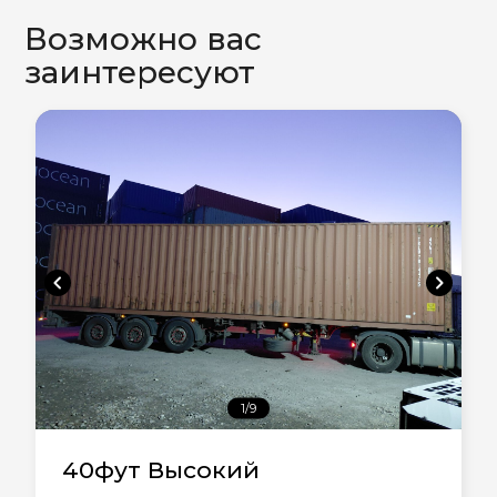
Возможно вас
заинтересуют
chevron_left
chevron_right
1/9
40фут Высокий