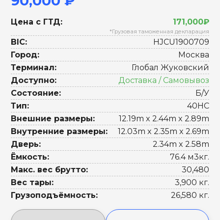
90,000 ₽
Цена с ГТД:
171,000₽
*Грузовая таможенная декларация
BIC:
HJCU1900709
Город:
Москва
Терминал:
Глобал Жуковский
Доступно:
Доставка / Самовывоз
Состояние:
Б/У
Тип:
40HC
Внешние размеры:
12.19m x 2.44m x 2.89m
Внутренние размеры:
12.03m x 2.35m x 2.69m
Дверь:
2.34m x 2.58m
Ёмкость:
76.4 м3кг.
Макс. вес брутто:
30,480
Вес тары:
3,900 кг.
Грузоподъёмность:
26,580 кг.