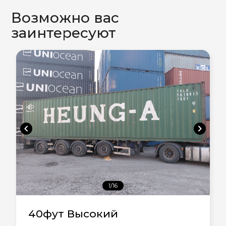
Возможно вас
заинтересуют
chevron_left
chevron_right
1/16
40фут Высокий