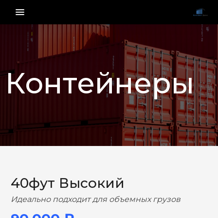
menu_vert
Контейнеры
НАЗАД
ВПЕРЕД
40фут Высокий
Идеально подходит для объемных грузов