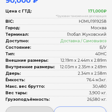
90,000 ₽
Цена с ГТД:
171,000₽
*Грузовая таможенная декларация
BIC:
HJMU1919258
Город:
Москва
Терминал:
Глобал Жуковский
Доступно:
Доставка / Самовывоз
Состояние:
Б/У
Тип:
40HC
Внешние размеры:
12.19m x 2.44m x 2.89m
Внутренние размеры:
12.03m x 2.35m x 2.69m
Дверь:
2.34m x 2.58m
Ёмкость:
76.4 м3кг.
Макс. вес брутто:
30,480
Вес тары:
3,900 кг.
Грузоподъёмность:
26,580 кг.