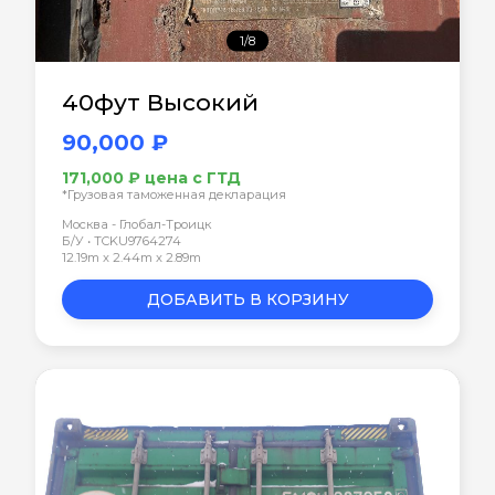
1/8
40фут Высокий
90,000 ₽
171,000 ₽ цена с ГТД
*Грузовая таможенная декларация
Москва - Глобал-Троицк
Б/У • TCKU9764274
12.19m x 2.44m x 2.89m
ДОБАВИТЬ В КОРЗИНУ