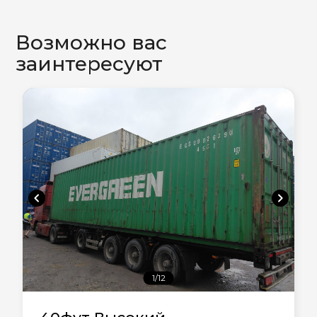
Возможно вас
заинтересуют
chevron_left
chevron_right
1/12