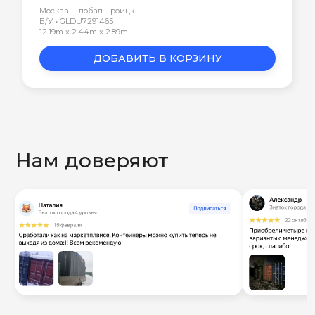
Москва - Глобал-Троицк
Б/У • GLDU7291465
12.19m x 2.44m x 2.89m
ДОБАВИТЬ В КОРЗИНУ
Нам доверяют