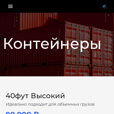
menu_vert
Контейнеры
НАЗАД
ВПЕРЕД
40фут Высокий
Идеально подходит для объемных грузов