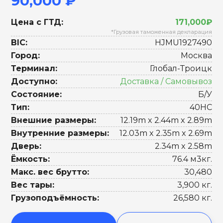
90,000 ₽
Цена с ГТД:
171,000₽
*Грузовая таможенная декларация
BIC:
HJMU1927490
Город:
Москва
Терминал:
Глобал-Троицк
Доступно:
Доставка / Самовывоз
Состояние:
Б/У
Тип:
40HC
Внешние размеры:
12.19m x 2.44m x 2.89m
Внутренние размеры:
12.03m x 2.35m x 2.69m
Дверь:
2.34m x 2.58m
Ёмкость:
76.4 м3кг.
Макс. вес брутто:
30,480
Вес тары:
3,900 кг.
Грузоподъёмность:
26,580 кг.