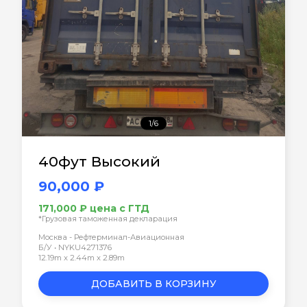
1/6
40фут Высокий
90,000 ₽
171,000 ₽ цена с ГТД
*Грузовая таможенная декларация
Москва - Рефтерминал-Авиационная
Б/У • NYKU4271376
12.19m x 2.44m x 2.89m
ДОБАВИТЬ В КОРЗИНУ