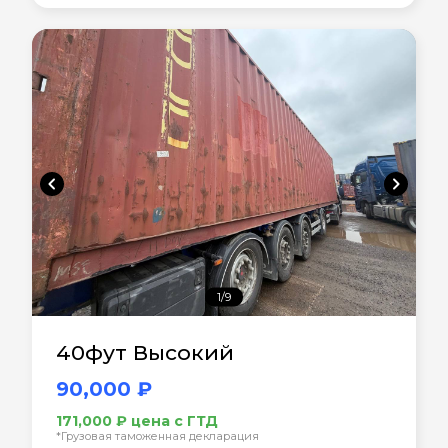
chevron_left
chevron_right
1/9
40фут Высокий
90,000 ₽
171,000 ₽ цена с ГТД
*Грузовая таможенная декларация