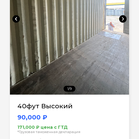
chevron_left
chevron_right
1/9
40фут Высокий
90,000 ₽
171,000 ₽ цена с ГТД
*Грузовая таможенная декларация