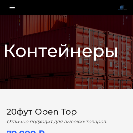
menu_vert
Контейнеры
НАЗАД
ВПЕРЕД
20фут Open Top
Отлично подходит для высоких товаров.