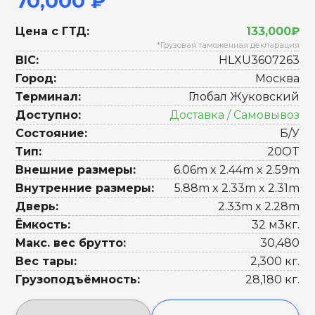
70,000 ₽
Цена с ГТД:
133,000₽
*Грузовая таможенная декларация
BIC:
HLXU3607263
Город:
Москва
Терминал:
Глобал Жуковский
Доступно:
Доставка / Самовывоз
Состояние:
Б/У
Тип:
20OT
Внешние размеры:
6.06m x 2.44m x 2.59m
Внутренние размеры:
5.88m x 2.33m x 2.31m
Дверь:
2.33m x 2.28m
Ёмкость:
32 м3кг.
Макс. вес брутто:
30,480
Вес тары:
2,300 кг.
Грузоподъёмность:
28,180 кг.