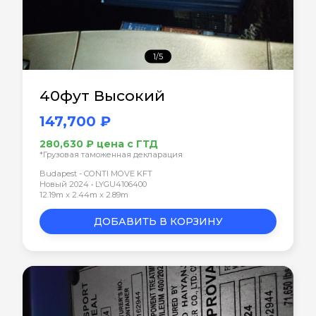
1/5
40фут Высокий
147,700 ₽
280,630 ₽ цена с ГТД
*Грузовая таможенная декларация
Budapest - CONTI MOVE KFT
Новый 2024 • LYGU4106400
12.19m x 2.44m x 2.89m
ДОБАВИТЬ В КОРЗИНУ