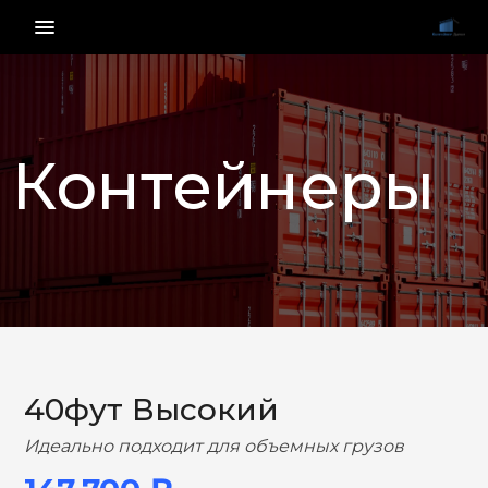
menu_vert
Контейнеры
НАЗАД
ВПЕРЕД
40фут Высокий
Идеально подходит для объемных грузов