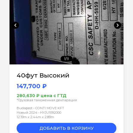
chevron_left
chevron_right
1/11
40фут Высокий
147,700 ₽
280,630 ₽ цена с ГТД
*Грузовая таможенная декларация
Budapest - CONTI MOVE KFT
Новый 2024 • HYJU1092000
12.19m x 2.44m x 2.89m
ДОБАВИТЬ В КОРЗИНУ