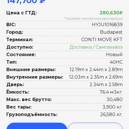
147,700 ₽
Цена с ГТД:
280,630₽
*Грузовая таможенная декларация
BIC:
HYJU1016839
Город:
Budapest
Терминал:
CONTI MOVE KFT
Доступно:
Доставка / Самовывоз
Состояние:
Новый
Тип:
40HC
Внешние размеры:
12.19m x 2.44m x 2.89m
Внутренние размеры:
12.03m x 2.35m x 2.69m
Дверь:
2.34m x 2.58m
Ёмкость:
76.4 м3кг.
Макс. вес брутто:
30,480
Вес тары:
3,900 кг.
Грузоподъёмность:
26,580 кг.