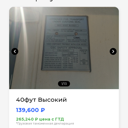
chevron_left
chevron_right
1/13
40фут Высокий
139,600 ₽
265,240 ₽ цена с ГТД
*Грузовая таможенная декларация