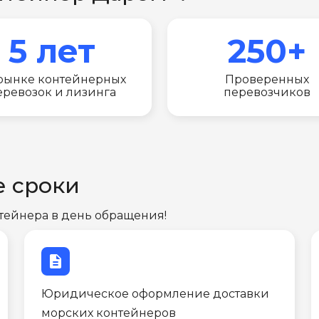
5 лет
250+
рынке контейнерных
Проверенных
еревозок и лизинга
перевозчиков
е сроки
тейнера в день обращения!
description
Юридическое оформление доставки
морских контейнеров