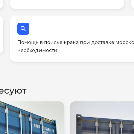
search
Помощь в поиске крана при доставке морско
необходимости
есуют