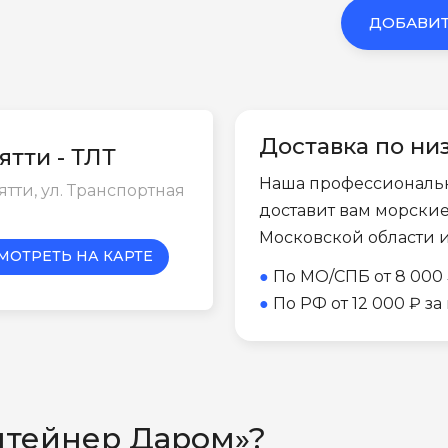
ДОБАВИТ
Доставка по ни
ятти - ТЛТ
Наша профессиональ
ьятти, ул. Транспортная
доставит вам морски
Московской области 
МОТРЕТЬ НА КАРТЕ
●
По МО/СПБ от 8 000 
●
По РФ от 12 000 ₽ з
нтейнер Даром»?