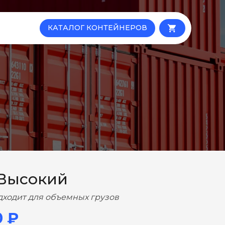
КАТАЛОГ КОНТЕЙНЕРОВ
local_grocery_store
 Высокий
дходит для объемных грузов
0 ₽