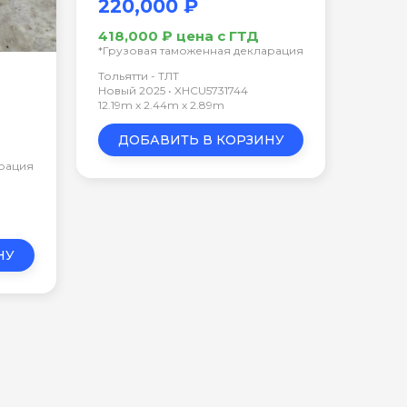
220,000 ₽
418,000 ₽ цена с ГТД
*Грузовая таможенная декларация
Тольятти - ТЛТ
Новый 2025 • XHCU5731744
12.19m x 2.44m x 2.89m
ДОБАВИТЬ В КОРЗИНУ
арация
НУ