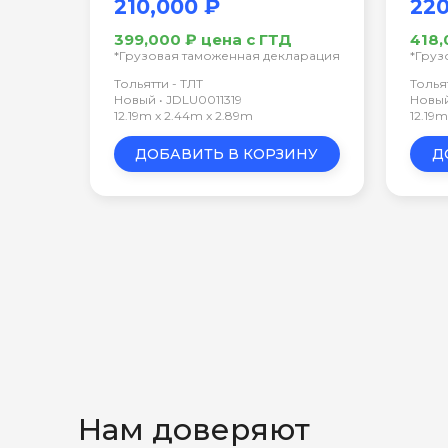
210,000 ₽
220
399,000 ₽ цена с ГТД
418,
*Грузовая таможенная декларация
*Груз
Тольятти - ТЛТ
Толья
Новый • JDLU0011319
Новый
12.19m x 2.44m x 2.89m
12.19
ДОБАВИТЬ В КОРЗИНУ
Д
Нам доверяют