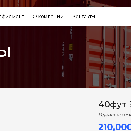
лфилмент
О компании
Контакты
ы
ВПЕРЕД
40фут
Идеально по
210,00