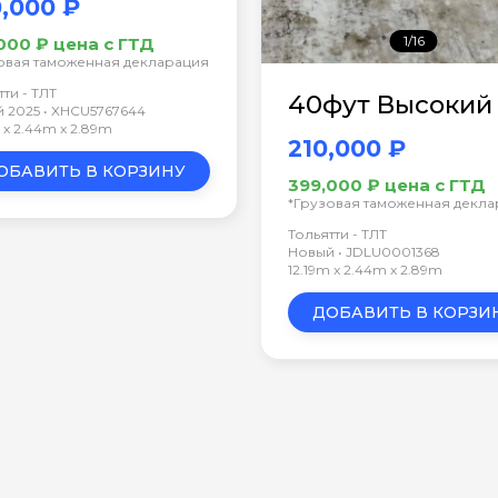
,000 ₽
1/16
000 ₽ цена с ГТД
овая таможенная декларация
тти - ТЛТ
40фут Высокий
 2025 • XHCU5767644
m x 2.44m x 2.89m
210,000 ₽
ОБАВИТЬ В КОРЗИНУ
399,000 ₽ цена с ГТД
*Грузовая таможенная декл
Тольятти - ТЛТ
Новый • JDLU0001368
12.19m x 2.44m x 2.89m
ДОБАВИТЬ В КОРЗИ