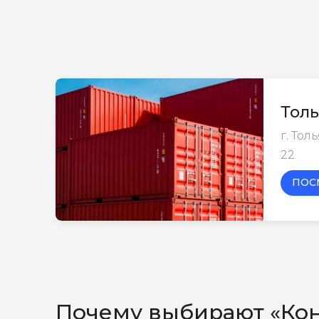
Толь
г. Тол
22
ПОС
Почему выбирают «Ко