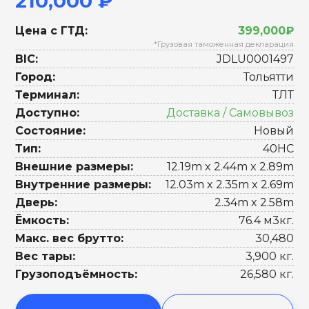
210,000 ₽
Цена с ГТД:
399,000₽
*Грузовая таможенная декларация
BIC:
JDLU0001497
Город:
Тольятти
Терминал:
ТЛТ
Доступно:
Доставка / Самовывоз
Состояние:
Новый
Тип:
40HC
Внешние размеры:
12.19m x 2.44m x 2.89m
Внутренние размеры:
12.03m x 2.35m x 2.69m
Дверь:
2.34m x 2.58m
Ёмкость:
76.4 м3кг.
Макс. вес брутто:
30,480
Вес тары:
3,900 кг.
Грузоподъёмность:
26,580 кг.