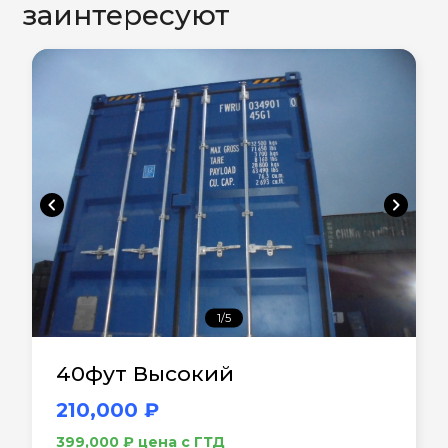
заинтересуют
chevron_left
chevron_right
1/5
40фут Высокий
210,000 ₽
399,000 ₽ цена с ГТД