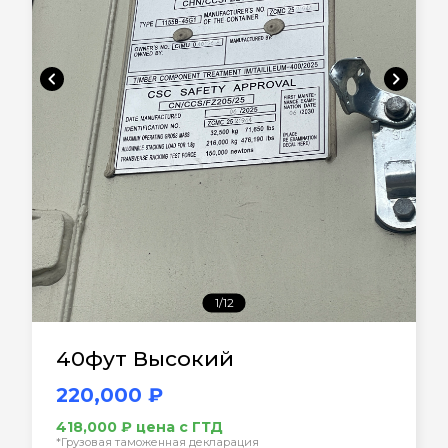
chevron_left
chevron_right
1/12
40фут Высокий
220,000 ₽
418,000 ₽ цена с ГТД
*Грузовая таможенная декларация