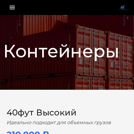
menu_vert
Контейнеры
НАЗАД
ВПЕРЕД
40фут Высокий
Идеально подходит для объемных грузов