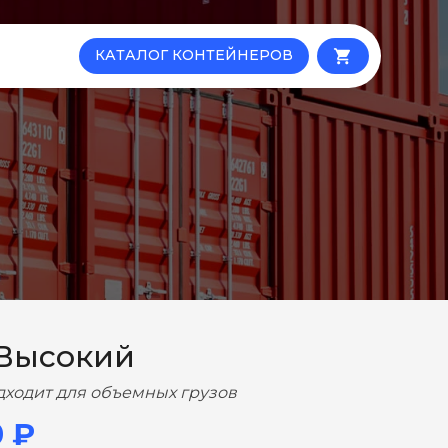
КАТАЛОГ КОНТЕЙНЕРОВ
local_grocery_store
 Высокий
дходит для объемных грузов
0 ₽