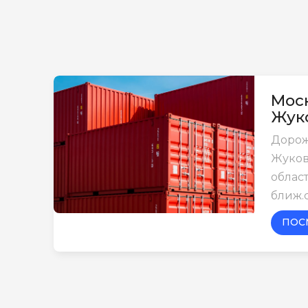
Моск
Жук
Дорож
Жуков
област
ближ.
ПОС