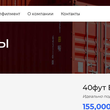
лфилмент
О компании
Контакты
ы
ВПЕРЕД
40фут
Идеально по
155,00