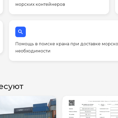
морских контейнеров
search
Помощь в поиске крана при доставке морско
необходимости
есуют