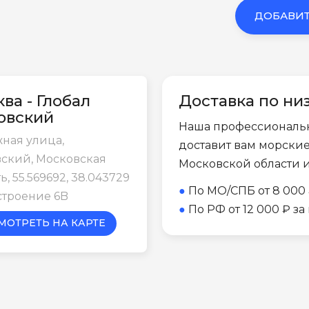
ДОБАВИТ
ва - Глобал
Доставка по ни
овский
Наша профессиональ
ная улица,
доставит вам морски
ский, Московская
Московской области 
ь, 55.569692, 38.043729
●
По МО/СПБ от 8 000 
строение 6B
●
По РФ от 12 000 ₽ з
МОТРЕТЬ НА КАРТЕ