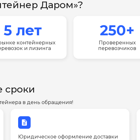
нтейнер Даром»?
5 лет
250+
рынке контейнерных
Проверенных
еревозок и лизинга
перевозчиков
е сроки
тейнера в день обращения!
description
Юридическое оформление доставки