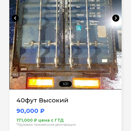
chevron_left
chevron_right
1/21
40фут Высокий
90,000 ₽
171,000 ₽ цена с ГТД
*Грузовая таможенная декларация