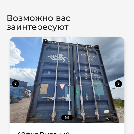
Возможно вас
заинтересуют
chevron_left
chevron_right
1/9