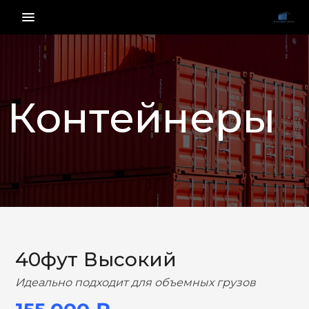
menu_vert
Контейнеры
НАЗАД
ВПЕРЕД
40фут Высокий
Идеально подходит для объемных грузов