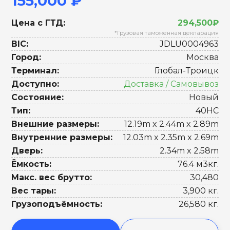
155,000 ₽
Цена с ГТД:
294,500₽
*Грузовая таможенная декларация
BIC:
JDLU0004963
Город:
Москва
Терминал:
Глобал-Троицк
Доступно:
Доставка / Самовывоз
Состояние:
Новый
Тип:
40HC
Внешние размеры:
12.19m x 2.44m x 2.89m
Внутренние размеры:
12.03m x 2.35m x 2.69m
Дверь:
2.34m x 2.58m
Ёмкость:
76.4 м3кг.
Макс. вес брутто:
30,480
Вес тары:
3,900 кг.
Грузоподъёмность:
26,580 кг.