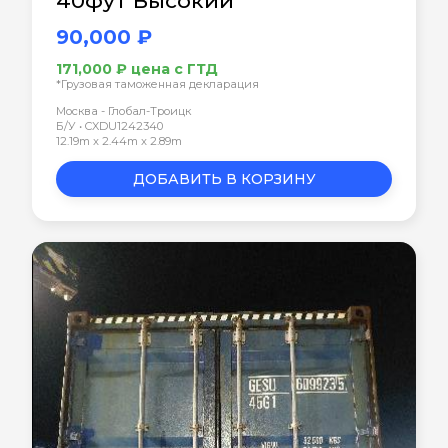
40фут Высокий
90,000 ₽
171,000 ₽ цена с ГТД
*Грузовая таможенная декларация
Москва - Глобал-Троицк
Б/У • CXDU1242340
12.19m x 2.44m x 2.89m
ДОБАВИТЬ В КОРЗИНУ