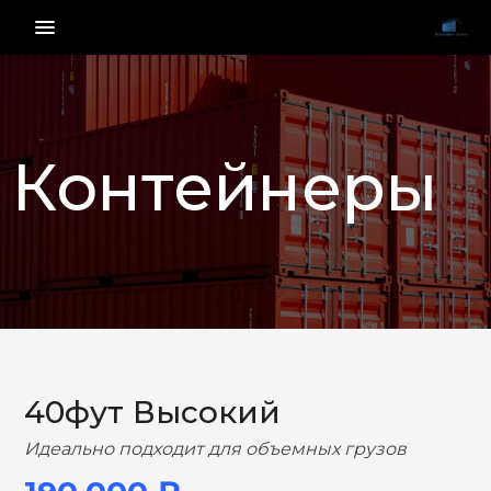
menu_vert
Контейнеры
НАЗАД
ВПЕРЕД
40фут Высокий
Идеально подходит для объемных грузов