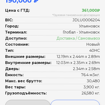
190,000 ₽
Цена с ГТД:
361,000₽
*Грузовая таможенная декларация
BIC:
JDLU0006204
Город:
Ульяновск
Терминал:
Глобал - Ульяновск
Доступно:
Доставка / Самовывоз
Состояние:
Новый
Тип:
40HC
Внешние размеры:
12.19m x 2.44m x 2.89m
Внутренние размеры:
12.03m x 2.35m x 2.69m
Дверь:
2.34m x 2.58m
Ёмкость:
76.4 м3кг.
Макс. вес брутто:
30,480
Вес тары:
3,900 кг.
Грузоподъёмность:
26,580 кг.