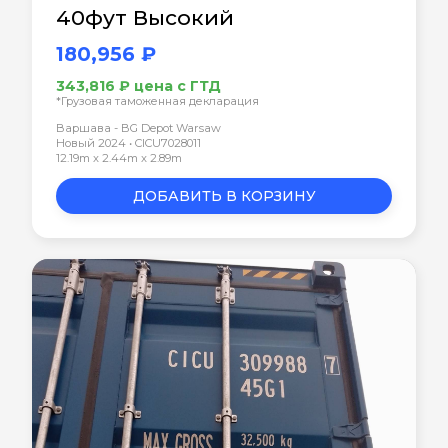
40фут Высокий
180,956 ₽
343,816 ₽ цена с ГТД
*Грузовая таможенная декларация
Варшава - BG Depot Warsaw
Новый 2024 • CICU7028011
12.19m x 2.44m x 2.89m
ДОБАВИТЬ В КОРЗИНУ