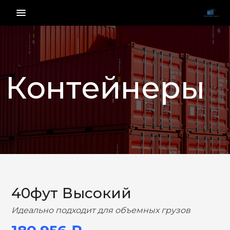
menu_vert
Контейнеры
НАЗАД
ВПЕРЕД
40фут Высокий
Идеально подходит для объемных грузов