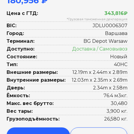
180,956 ₽
Цена с ГТД:
343,816₽
*Грузовая таможенная декларация
BIC:
JDLU0006307
Город:
Варшава
Терминал:
BG Depot Warsaw
Доступно:
Доставка / Самовывоз
Состояние:
Новый
Тип:
40HC
Внешние размеры:
12.19m x 2.44m x 2.89m
Внутренние размеры:
12.03m x 2.35m x 2.69m
Дверь:
2.34m x 2.58m
Ёмкость:
76.4 м3кг.
Макс. вес брутто:
30,480
Вес тары:
3,900 кг.
Грузоподъёмность:
26,580 кг.