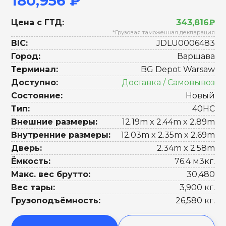
180,956 ₽
Цена с ГТД:
343,816₽
*Грузовая таможенная декларация
BIC:
JDLU0006483
Город:
Варшава
Терминал:
BG Depot Warsaw
Доступно:
Доставка / Самовывоз
Состояние:
Новый
Тип:
40HC
Внешние размеры:
12.19m x 2.44m x 2.89m
Внутренние размеры:
12.03m x 2.35m x 2.69m
Дверь:
2.34m x 2.58m
Ёмкость:
76.4 м3кг.
Макс. вес брутто:
30,480
Вес тары:
3,900 кг.
Грузоподъёмность:
26,580 кг.