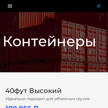
menu_vert
Контейнеры
НАЗАД
ВПЕРЕД
40фут Высокий
Идеально подходит для объемных грузов