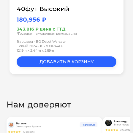
40фут Высокий
180,956 ₽
343,816 ₽ цена с ГТД
*Грузовая таможенная декларация
Варшава - BG Depot Warsaw
Новый 2024 • KSBU0174466
12.19m x 2.44m x 2.89m
ДОБАВИТЬ В КОРЗИНУ
Нам доверяют