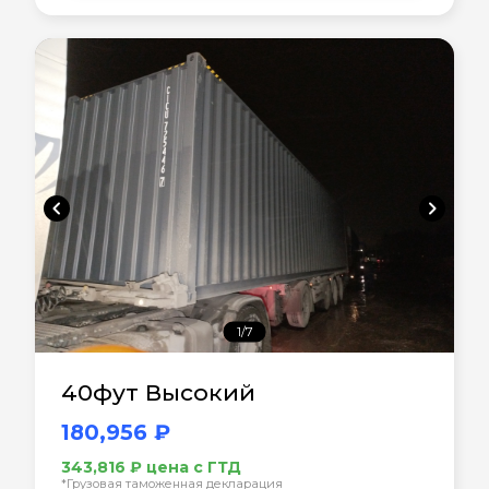
chevron_left
chevron_right
1/7
40фут Высокий
180,956 ₽
343,816 ₽ цена с ГТД
*Грузовая таможенная декларация