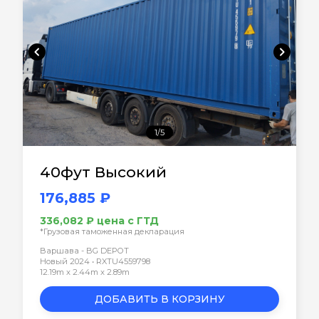
chevron_left
chevron_right
1/5
40фут Высокий
176,885 ₽
336,082 ₽ цена с ГТД
*Грузовая таможенная декларация
Варшава - BG DEPOT
Новый 2024 • RXTU4559798
12.19m x 2.44m x 2.89m
ДОБАВИТЬ В КОРЗИНУ