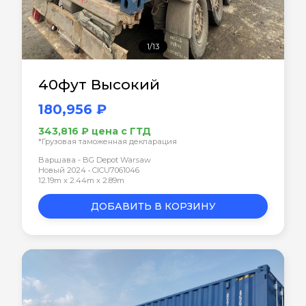
1/13
40фут Высокий
180,956 ₽
343,816 ₽ цена с ГТД
*Грузовая таможенная декларация
Варшава - BG Depot Warsaw
Новый 2024 • CICU7061046
12.19m x 2.44m x 2.89m
ДОБАВИТЬ В КОРЗИНУ