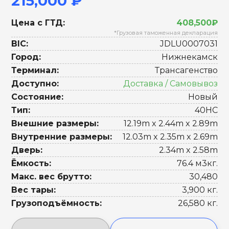
215,000 ₽
Цена с ГТД:
408,500₽
*Грузовая таможенная декларация
BIC:
JDLU0007031
Город:
Нижнекамск
Терминал:
Трансагенство
Доступно:
Доставка / Самовывоз
Состояние:
Новый
Тип:
40HC
Внешние размеры:
12.19m x 2.44m x 2.89m
Внутренние размеры:
12.03m x 2.35m x 2.69m
Дверь:
2.34m x 2.58m
Ёмкость:
76.4 м3кг.
Макс. вес брутто:
30,480
Вес тары:
3,900 кг.
Грузоподъёмность:
26,580 кг.