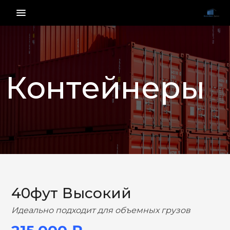
menu_vert
Контейнеры
НАЗАД
ВПЕРЕД
40фут Высокий
Идеально подходит для объемных грузов