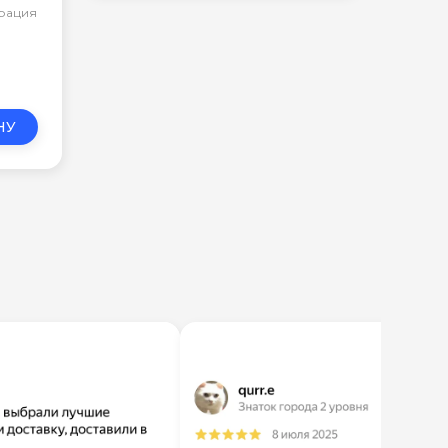
арация
НУ