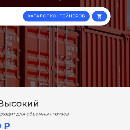
КАТАЛОГ КОНТЕЙНЕРОВ
local_grocery_store
 Высокий
дходит для объемных грузов
0 ₽