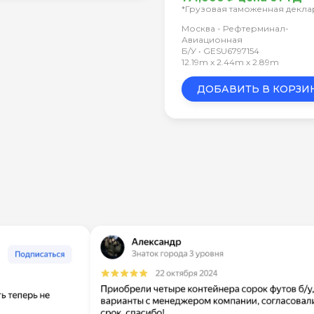
*Грузовая таможенная декл
Москва - Рефтерминал-
Авиационная
Б/У • GESU6797154
12.19m x 2.44m x 2.89m
ДОБАВИТЬ В КОРЗИ