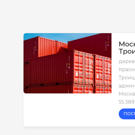
Моск
Тро
дерев
Красн
Трои
админ
Москв
55.389
ПОС