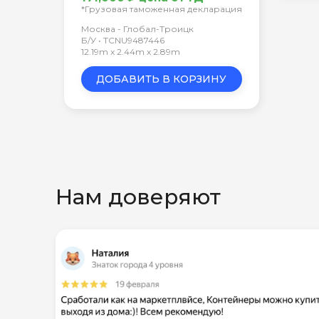
*Грузовая таможенная декларация
Москва - Глобал-Троицк
Б/У • TCNU9487446
12.19m x 2.44m x 2.89m
ДОБАВИТЬ В КОРЗИНУ
Нам доверяют