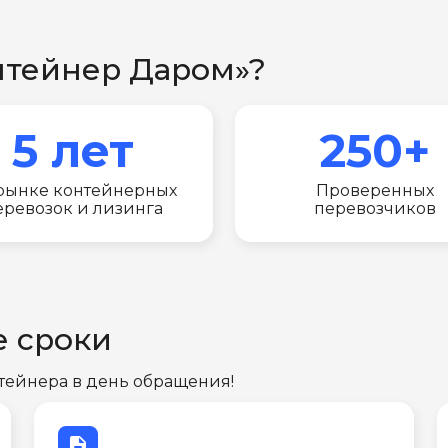
нтейнер Даром»?
5 лет
250+
рынке контейнерных
Проверенных
еревозок и лизинга
перевозчиков
е сроки
тейнера в день обращения!
description