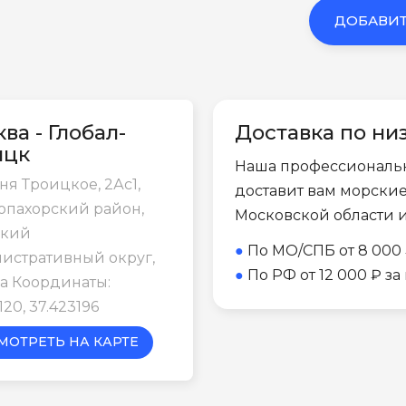
ДОБАВИТ
ва - Глобал-
Доставка по ни
ицк
Наша профессиональ
ня Троицкое, 2Ас1,
доставит вам морски
опахорский район,
Московской области 
цкий
●
По МО/СПБ от 8 000 
истративный округ,
●
По РФ от 12 000 ₽ з
а Координаты:
120, 37.423196
МОТРЕТЬ НА КАРТЕ