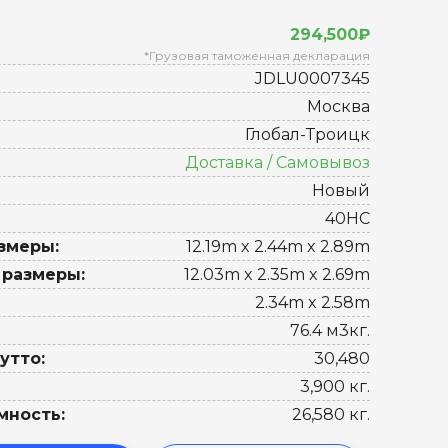
294,500₽
*Грузовая таможенная декларация
JDLU0007345
Москва
Глобал-Троицк
Доставка / Самовывоз
Новый
40HC
змеры:
12.19m x 2.44m x 2.89m
 размеры:
12.03m x 2.35m x 2.69m
2.34m x 2.58m
76.4 м3кг.
утто:
30,480
3,900 кг.
мность:
26,580 кг.