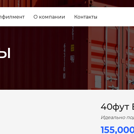
лфилмент
О компании
Контакты
ы
ВПЕРЕД
40фут
Идеально по
155,00