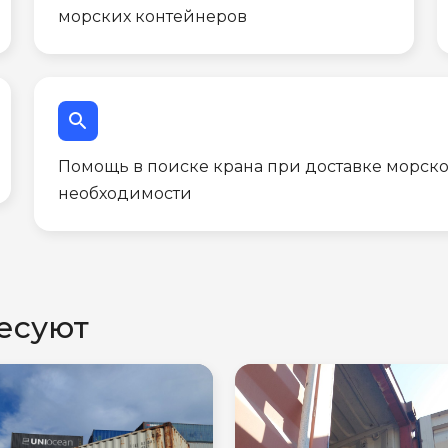
морских контейнеров
search
Помощь в поиске крана при доставке морско
необходимости
есуют