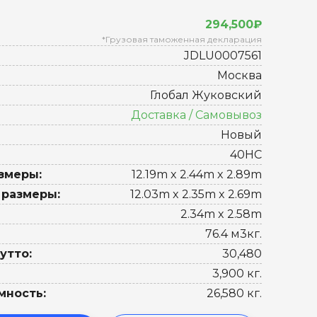
294,500₽
*Грузовая таможенная декларация
JDLU0007561
Москва
Глобал Жуковский
Доставка / Самовывоз
Новый
40HC
змеры:
12.19m x 2.44m x 2.89m
 размеры:
12.03m x 2.35m x 2.69m
2.34m x 2.58m
76.4 м3кг.
утто:
30,480
3,900 кг.
мность:
26,580 кг.