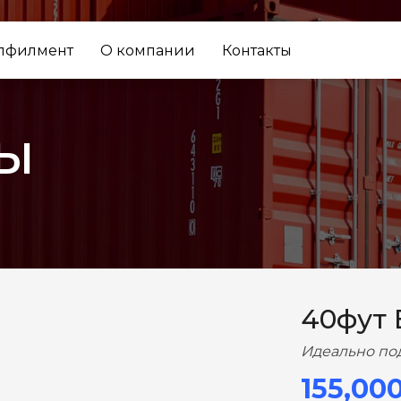
лфилмент
О компании
Контакты
ы
ВПЕРЕД
40фут
Идеально по
155,00