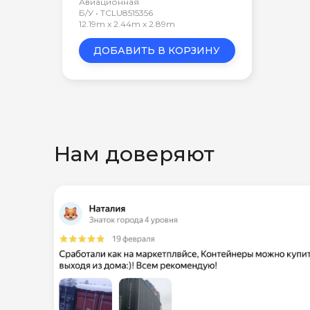
Авиационная
Б/У • TCLU8515356
12.19m x 2.44m x 2.89m
ДОБАВИТЬ В КОРЗИНУ
Нам доверяют