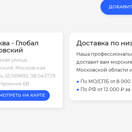
ДОБАВИТ
ва - Глобал
Доставка по ни
овский
Наша профессиональ
ная улица,
доставит вам морски
ский, Московская
Московской области 
ь, 55.569692, 38.043729
●
По МО/СПБ от 8 000 
строение 6B
●
По РФ от 12 000 ₽ з
МОТРЕТЬ НА КАРТЕ