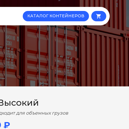
КАТАЛОГ КОНТЕЙНЕРОВ
local_grocery_store
 Высокий
дходит для объемных грузов
0 ₽