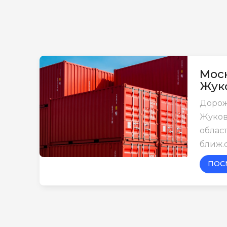
Моск
Жук
Дорож
Жуков
област
ближ.
ПОС