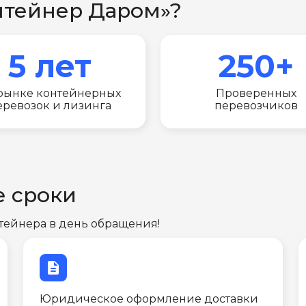
нтейнер Даром»?
5 лет
250+
рынке контейнерных
Проверенных
еревозок и лизинга
перевозчиков
е сроки
тейнера в день обращения!
description
Юридическое оформление доставки