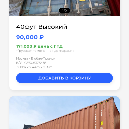
1/9
40фут Высокий
90,000 ₽
171,000 ₽ цена с ГТД
*Грузовая таможенная декларация
Москва - Глобал-Троицк
Б/У • GESU6375483
12.19m x 2.44m x 2.89m
ДОБАВИТЬ В КОРЗИНУ