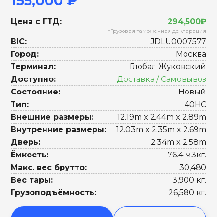
155,000 ₽
Цена с ГТД:
294,500₽
*Грузовая таможенная декларация
BIC:
JDLU0007577
Город:
Москва
Терминал:
Глобал Жуковский
Доступно:
Доставка / Самовывоз
Состояние:
Новый
Тип:
40HC
Внешние размеры:
12.19m x 2.44m x 2.89m
Внутренние размеры:
12.03m x 2.35m x 2.69m
Дверь:
2.34m x 2.58m
Ёмкость:
76.4 м3кг.
Макс. вес брутто:
30,480
Вес тары:
3,900 кг.
Грузоподъёмность:
26,580 кг.