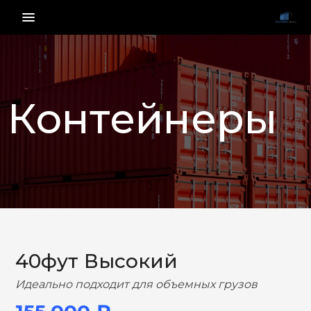
menu_vert
Контейнеры
НАЗАД
ВПЕРЕД
40фут Высокий
Идеально подходит для объемных грузов