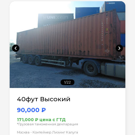
chevron_left
chevron_right
1/22
40фут Высокий
90,000 ₽
171,000 ₽ цена с ГТД
*Грузовая таможенная декларация
Москва - Контейнер Лизинг Калуга