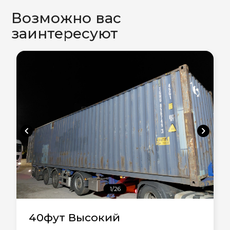
Возможно вас
заинтересуют
chevron_left
chevron_right
1/26
40фут Высокий