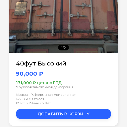
1/9
40фут Высокий
90,000 ₽
171,000 ₽ цена с ГТД
*Грузовая таможенная декларация
Москва - Рефтерминал-Авиационная
Б/У • CAXU9392288
12.19m x 2.44m x 2.89m
ДОБАВИТЬ В КОРЗИНУ