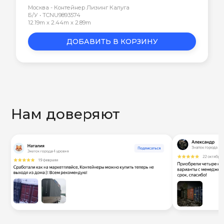
Москва - Контейнер Лизинг Калуга
Б/У • TCNU9893574
12.19m x 2.44m x 2.89m
ДОБАВИТЬ В КОРЗИНУ
Нам доверяют