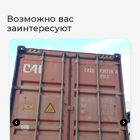
Возможно вас
заинтересуют
chevron_left
chevron_right