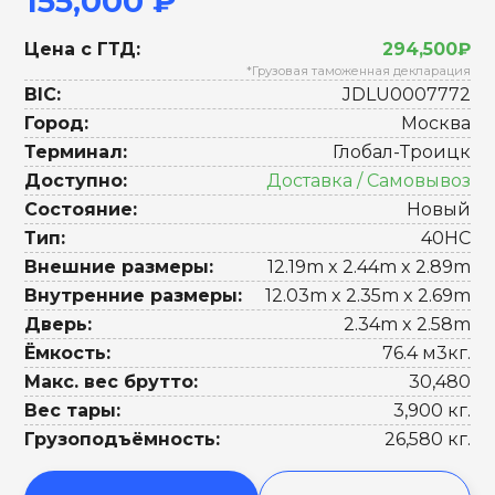
155,000 ₽
Цена с ГТД:
294,500₽
*Грузовая таможенная декларация
BIC:
JDLU0007772
Город:
Москва
Терминал:
Глобал-Троицк
Доступно:
Доставка / Самовывоз
Состояние:
Новый
Тип:
40HC
Внешние размеры:
12.19m x 2.44m x 2.89m
Внутренние размеры:
12.03m x 2.35m x 2.69m
Дверь:
2.34m x 2.58m
Ёмкость:
76.4 м3кг.
Макс. вес брутто:
30,480
Вес тары:
3,900 кг.
Грузоподъёмность:
26,580 кг.