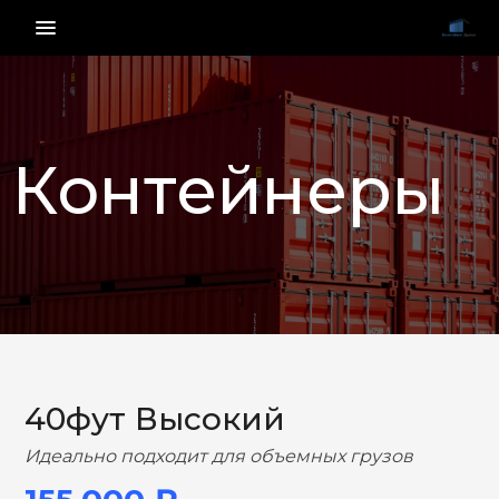
menu_vert
Контейнеры
НАЗАД
ВПЕРЕД
40фут Высокий
Идеально подходит для объемных грузов