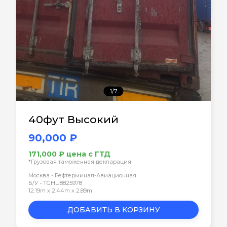
1/7
40фут Высокий
90,000 ₽
171,000 ₽ цена с ГТД
*Грузовая таможенная декларация
Москва - Рефтерминал-Авиационная
Б/У • TGHU8825978
12.19m x 2.44m x 2.89m
ДОБАВИТЬ В КОРЗИНУ