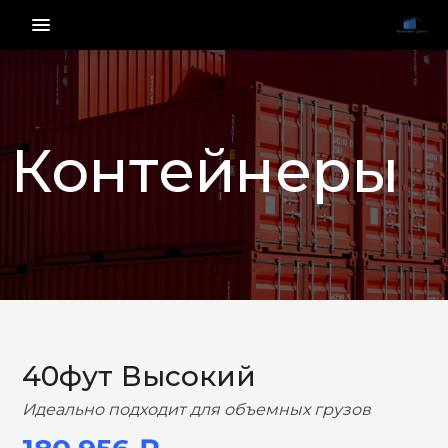
menu_vert
Контейнеры
НАЗАД
ВПЕРЕД
40фут Высокий
Идеально подходит для объемных грузов