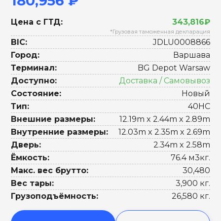
180,956 ₽
Цена с ГТД:
343,816₽
*Грузовая таможенная декларация
BIC:
JDLU0008866
Город:
Варшава
Терминал:
BG Depot Warsaw
Доступно:
Доставка / Самовывоз
Состояние:
Новый
Тип:
40HC
Внешние размеры:
12.19m x 2.44m x 2.89m
Внутренние размеры:
12.03m x 2.35m x 2.69m
Дверь:
2.34m x 2.58m
Ёмкость:
76.4 м3кг.
Макс. вес брутто:
30,480
Вес тары:
3,900 кг.
Грузоподъёмность:
26,580 кг.