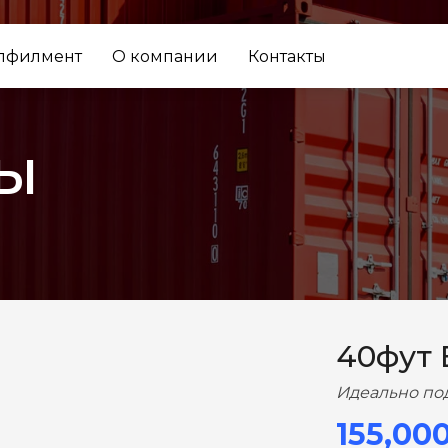
лфилмент
О компании
Контакты
ы
ВПЕРЕД
40фут
Идеально по
155,00