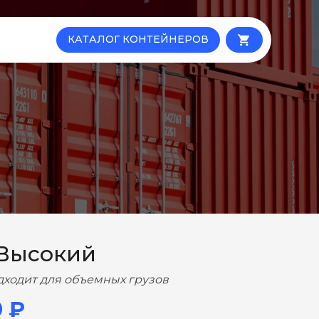
КАТАЛОГ КОНТЕЙНЕРОВ
local_grocery_store
 Высокий
дходит для объемных грузов
0 ₽