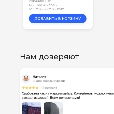
Авиационная
Б/У • KKFU7737277
12.19m x 2.44m x 2.89m
ДОБАВИТЬ В КОРЗИНУ
Нам доверяют