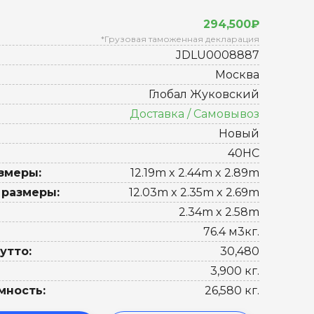
294,500₽
*Грузовая таможенная декларация
JDLU0008887
Москва
Глобал Жуковский
Доставка / Самовывоз
Новый
40HC
змеры:
12.19m x 2.44m x 2.89m
 размеры:
12.03m x 2.35m x 2.69m
2.34m x 2.58m
76.4 м3кг.
утто:
30,480
3,900 кг.
мность:
26,580 кг.