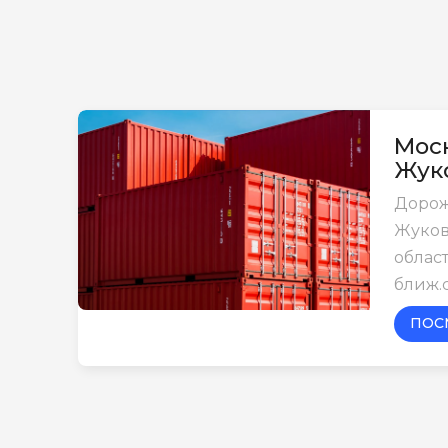
Моск
Жук
Дорож
Жуков
област
ближ.
ПОС