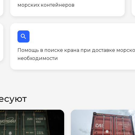
морских контейнеров
search
Помощь в поиске крана при доставке морско
необходимости
есуют