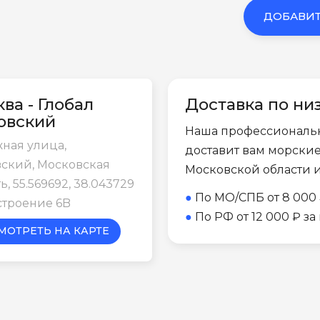
ДОБАВИТ
ва - Глобал
Доставка по ни
овский
Наша профессиональ
ная улица,
доставит вам морски
ский, Московская
Московской области 
ь, 55.569692, 38.043729
●
По МО/СПБ от 8 000 
строение 6B
●
По РФ от 12 000 ₽ з
МОТРЕТЬ НА КАРТЕ