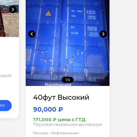
chevron_right
chevron_left
chevron_right
арация
1/6
40фут Высокий
НУ
90,000 ₽
171,000 ₽ цена с ГТД
*Грузовая таможенная декларация
Москва - Рефтерминал-