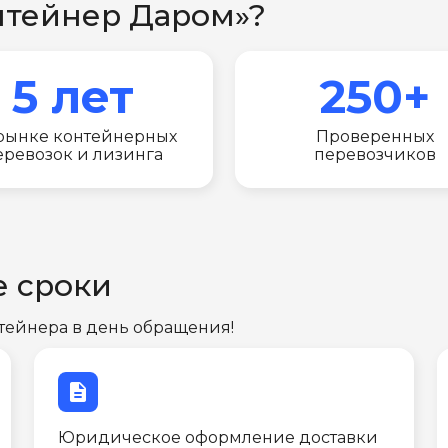
нтейнер Даром»?
5 лет
250+
рынке контейнерных
Проверенных
еревозок и лизинга
перевозчиков
е сроки
тейнера в день обращения!
description
Юридическое оформление доставки