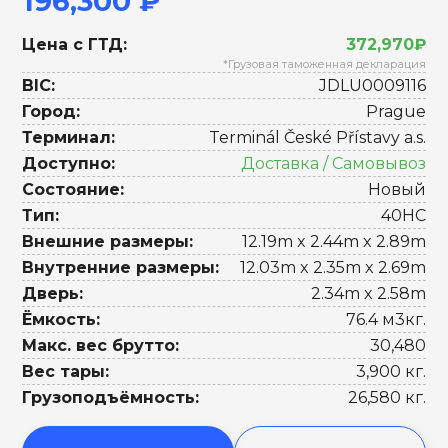
196,300 ₽
Цена с ГТД:
372,970₽
*Грузовая таможенная декларация
BIC:
JDLU0009116
Город:
Prague
Терминал:
Terminál České Přístavy a.s.
Доступно:
Доставка / Самовывоз
Состояние:
Новый
Тип:
40HC
Внешние размеры:
12.19m x 2.44m x 2.89m
Внутренние размеры:
12.03m x 2.35m x 2.69m
Дверь:
2.34m x 2.58m
Ёмкость:
76.4 м3кг.
Макс. вес брутто:
30,480
Вес тары:
3,900 кг.
Грузоподъёмность:
26,580 кг.