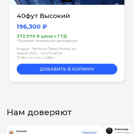
40фут Высокий
196,300 ₽
372,970 ₽ цена с ГТД
*Грузовая таможенная декларация
Prague - Terminál České Přístavy a.s.
Новый 2024 • CICU7246754
12.19m x 2.44m x 2.89m
ДОБАВИТЬ В КОРЗИНУ
Нам доверяют