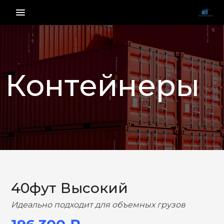
menu_vert
Контейнеры
НАЗАД
ВПЕРЕД
40фут Высокий
Идеально подходит для объемных грузов