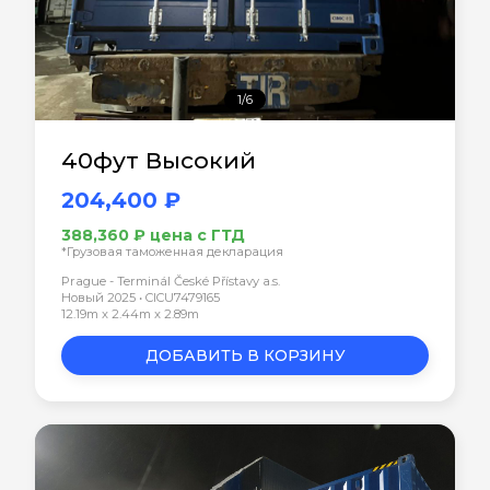
1/6
40фут Высокий
204,400 ₽
388,360 ₽ цена с ГТД
*Грузовая таможенная декларация
Prague - Terminál České Přístavy a.s.
Новый 2025 • CICU7479165
12.19m x 2.44m x 2.89m
ДОБАВИТЬ В КОРЗИНУ