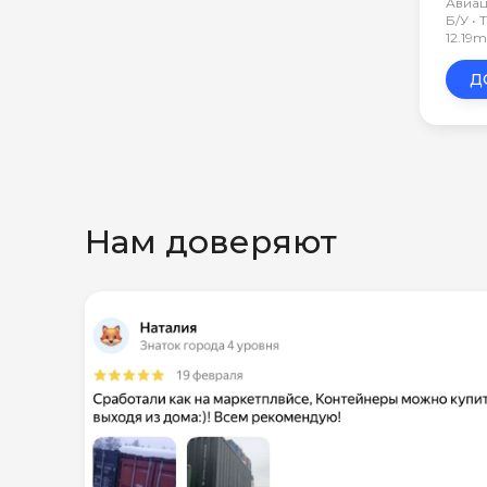
Авиа
Б/У •
12.19
Д
Нам доверяют