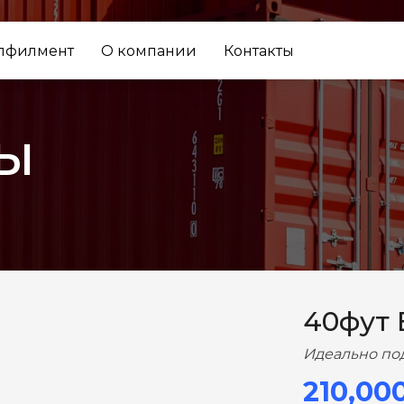
лфилмент
О компании
Контакты
ы
ВПЕРЕД
40фут
Идеально по
210,00