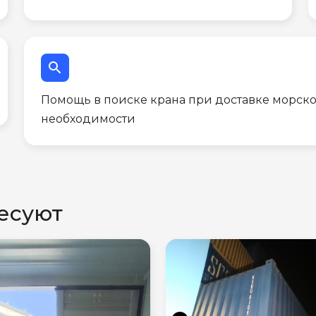
search
Помощь в поиске крана при доставке морско
необходимости
есуют