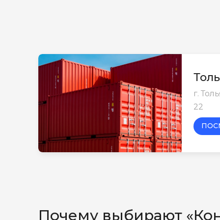
Толь
г. Тол
22
ПОС
Почему выбирают «Ко