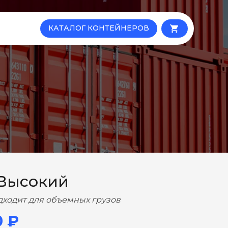
КАТАЛОГ КОНТЕЙНЕРОВ
local_grocery_store
 Высокий
дходит для объемных грузов
0 ₽