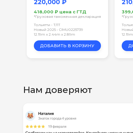
220,000 ₽
210
418,000 ₽ цена с ГТД
399,
*Грузовая таможенная декларация
*Груз
Тольятти - ТЛТ
Толья
Новый 2025 • CIMU0225739
Новый
12.19m x 2.44m x 2.89m
12.19
ДОБАВИТЬ В КОРЗИНУ
Д
Нам доверяют