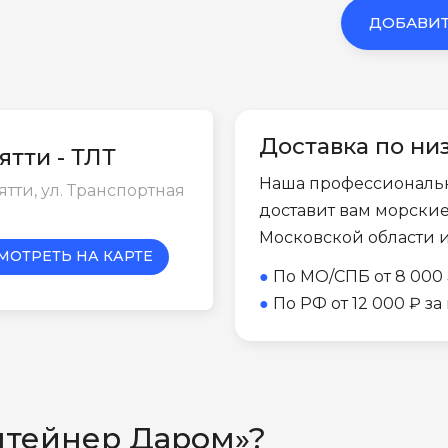
ДОБАВИТ
Доставка по ни
ятти - ТЛТ
Наша профессиональ
ьятти, ул. Транспортная
доставит вам морски
Московской области 
МОТРЕТЬ НА КАРТЕ
●
По МО/СПБ от 8 000 
●
По РФ от 12 000 ₽ з
нтейнер Даром»?