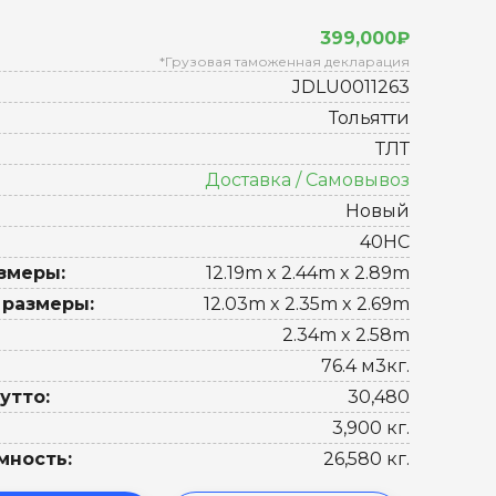
399,000₽
*Грузовая таможенная декларация
JDLU0011263
Тольятти
ТЛТ
Доставка / Самовывоз
Новый
40HC
змеры:
12.19m x 2.44m x 2.89m
 размеры:
12.03m x 2.35m x 2.69m
2.34m x 2.58m
76.4 м3кг.
утто:
30,480
3,900 кг.
мность:
26,580 кг.