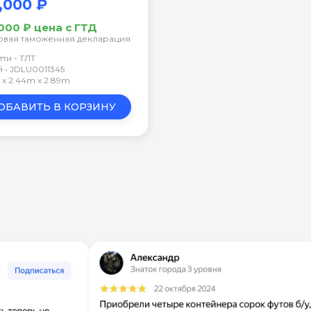
,000 ₽
000 ₽ цена с ГТД
овая таможенная декларация
тти - ТЛТ
 • JDLU0011345
m x 2.44m x 2.89m
ОБАВИТЬ В КОРЗИНУ