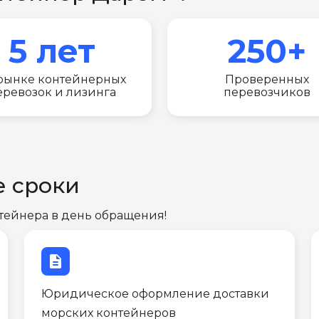
5 лет
250+
рынке контейнерных
Проверенных
еревозок и лизинга
перевозчиков
е сроки
тейнера в день обращения!
description
Юридическое оформление доставки
морских контейнеров