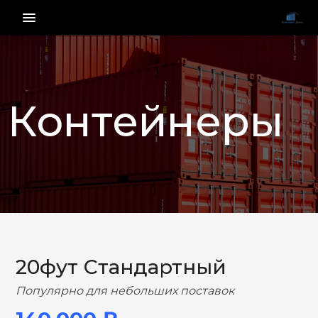
menu_vert
Контейнеры
НАЗАД
ВПЕРЕД
20фут Стандартный
Популярно для небольших поставок