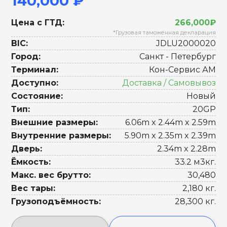
140,000 ₽
Цена с ГТД:
266,000₽
*Грузовая таможенная декларация
BIC:
JDLU2000020
Город:
Санкт - Петербург
Терминал:
Кон-Сервис АМ
Доступно:
Доставка / Самовывоз
Состояние:
Новый
Тип:
20GP
Внешние размеры:
6.06m x 2.44m x 2.59m
Внутренние размеры:
5.90m x 2.35m x 2.39m
Дверь:
2.34m x 2.28m
Ёмкость:
33.2 м3кг.
Макс. вес брутто:
30,480
Вес тары:
2,180 кг.
Грузоподъёмность:
28,300 кг.