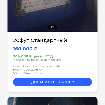
1/5
20фут Стандартный
160,000 ₽
304,000 ₽ цена с ГТД
*Грузовая таможенная декларация
Санкт - Петербург - Кон-Сервис АМ
Новый • JDLU2003570
6.06m x 2.44m x 2.59m
ДОБАВИТЬ В КОРЗИНУ