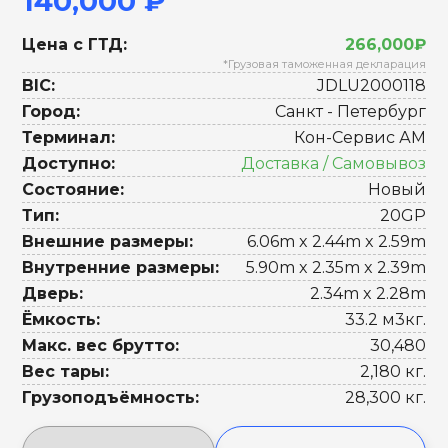
140,000 ₽
Цена с ГТД:
266,000₽
*Грузовая таможенная декларация
BIC:
JDLU2000118
Город:
Санкт - Петербург
Терминал:
Кон-Сервис АМ
Доступно:
Доставка / Самовывоз
Состояние:
Новый
Тип:
20GP
Внешние размеры:
6.06m x 2.44m x 2.59m
Внутренние размеры:
5.90m x 2.35m x 2.39m
Дверь:
2.34m x 2.28m
Ёмкость:
33.2 м3кг.
Макс. вес брутто:
30,480
Вес тары:
2,180 кг.
Грузоподъёмность:
28,300 кг.