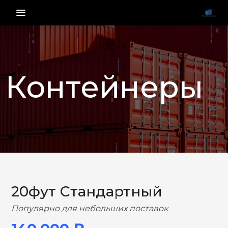
menu_vert
Контейнеры
НАЗАД
ВПЕРЕД
20фут Стандартный
Популярно для небольших поставок