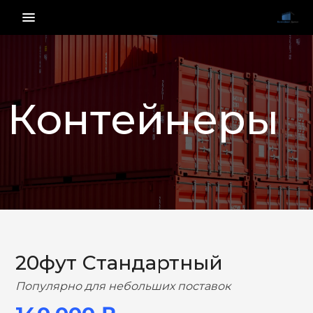
menu_vert
Контейнеры
НАЗАД
ВПЕРЕД
20фут Стандартный
Популярно для небольших поставок