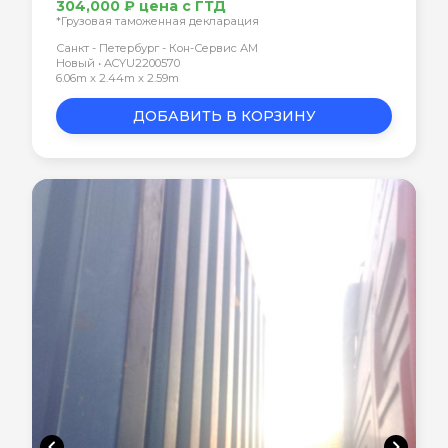
304,000 ₽ цена с ГТД
*Грузовая таможенная декларация
Санкт - Петербург - Кон-Сервис АМ
Новый • ACYU2200570
6.06m x 2.44m x 2.59m
ДОБАВИТЬ В КОРЗИНУ
chevron_left
chevron_right