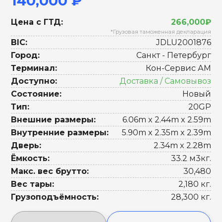
140,000 ₽
Цена с ГТД:
266,000₽
*Грузовая таможенная декларация
BIC:
JDLU2001876
Город:
Санкт - Петербург
Терминал:
Кон-Сервис АМ
Доступно:
Доставка / Самовывоз
Состояние:
Новый
Тип:
20GP
Внешние размеры:
6.06m x 2.44m x 2.59m
Внутренние размеры:
5.90m x 2.35m x 2.39m
Дверь:
2.34m x 2.28m
Ёмкость:
33.2 м3кг.
Макс. вес брутто:
30,480
Вес тары:
2,180 кг.
Грузоподъёмность:
28,300 кг.