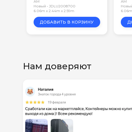
АМ
АМ
Новый • JDLU2008700
Новый
6.06m x 2.44m x 2.59m
6.06m
ДОБАВИТЬ В КОРЗИНУ
Д
Нам доверяют