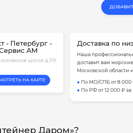
ДОБАВИТ
т - Петербург -
Доставка по ни
-Сервис АМ
Наша профессиональ
осковское шоссе д.119
доставит вам морски
Московской области 
МОТРЕТЬ НА КАРТЕ
●
По МО/СПБ от 8 000 
●
По РФ от 12 000 ₽ з
нтейнер Даром»?