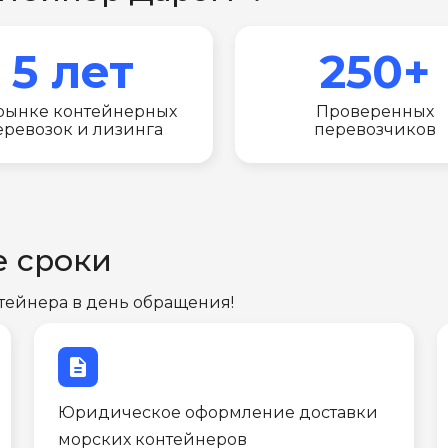
5 лет
250+
рынке контейнерных
Проверенных
еревозок и лизинга
перевозчиков
е сроки
тейнера в день обращения!
description
Юридическое оформление доставки
морских контейнеров