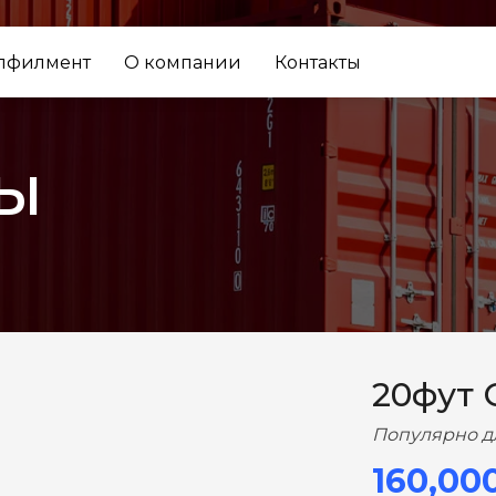
лфилмент
О компании
Контакты
ы
ВПЕРЕД
20фут 
Популярно д
160,00