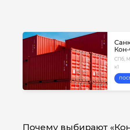
Санк
Кон
СПб, М
к1
ПОС
Почему выбирают «Ко