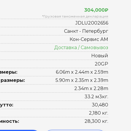
304,000₽
*Грузовая таможенная декларация
JDLU2002656
Санкт - Петербург
Кон-Сервис АМ
Доставка / Самовывоз
Новый
20GP
змеры:
6.06m x 2.44m x 2.59m
 размеры:
5.90m x 2.35m x 2.39m
2.34m x 2.28m
33.2 м3кг.
утто:
30,480
2,180 кг.
мность:
28,300 кг.