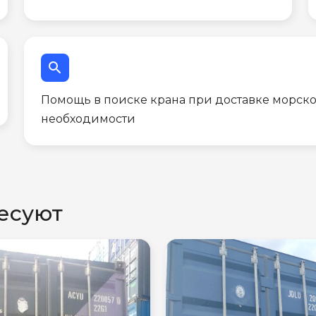
search
Помощь в поиске крана при доставке морско
необходимости
есуют