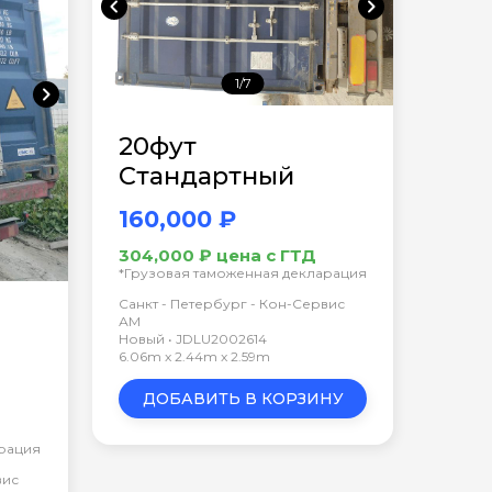
chevron_left
chevron_right
1/7
chevron_right
20фут
Стандартный
160,000 ₽
304,000 ₽ цена с ГТД
*Грузовая таможенная декларация
Санкт - Петербург - Кон-Сервис
АМ
Новый • JDLU2002614
6.06m x 2.44m x 2.59m
ДОБАВИТЬ В КОРЗИНУ
арация
вис