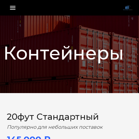
menu_vert
Контейнеры
НАЗАД
ВПЕРЕД
20фут Стандартный
Популярно для небольших поставок