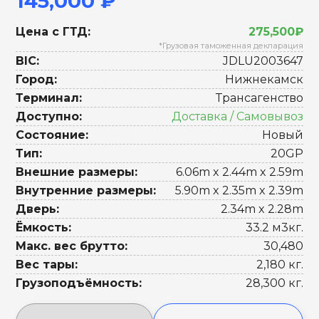
145,000 ₽
Цена с ГТД:
275,500₽
*Грузовая таможенная декларация
BIC:
JDLU2003647
Город:
Нижнекамск
Терминал:
Трансагенство
Доступно:
Доставка / Самовывоз
Состояние:
Новый
Тип:
20GP
Внешние размеры:
6.06m x 2.44m x 2.59m
Внутренние размеры:
5.90m x 2.35m x 2.39m
Дверь:
2.34m x 2.28m
Ёмкость:
33.2 м3кг.
Макс. вес брутто:
30,480
Вес тары:
2,180 кг.
Грузоподъёмность:
28,300 кг.