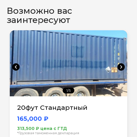
Возможно вас
заинтересуют
chevron_left
chevron_right
1/5
20фут Стандартный
165,000 ₽
313,500 ₽ цена с ГТД
*Грузовая таможенная декларация