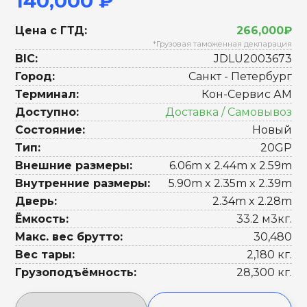
140,000 ₽
Цена с ГТД:
266,000₽
*Грузовая таможенная декларация
BIC:
JDLU2003673
Город:
Санкт - Петербург
Терминал:
Кон-Сервис АМ
Доступно:
Доставка / Самовывоз
Состояние:
Новый
Тип:
20GP
Внешние размеры:
6.06m x 2.44m x 2.59m
Внутренние размеры:
5.90m x 2.35m x 2.39m
Дверь:
2.34m x 2.28m
Ёмкость:
33.2 м3кг.
Макс. вес брутто:
30,480
Вес тары:
2,180 кг.
Грузоподъёмность:
28,300 кг.