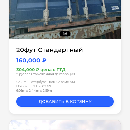
1/6
20фут Стандартный
160,000 ₽
304,000 ₽ цена с ГТД
*Грузовая таможенная декларация
Санкт - Петербург - Кон-Сервис АМ
Новый • JDLU2002321
6.06m x 2.44m x 2.59m
ДОБАВИТЬ В КОРЗИНУ