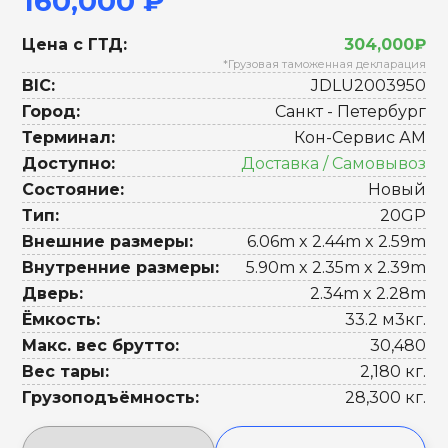
160,000 ₽
Цена с ГТД:
304,000₽
*Грузовая таможенная декларация
BIC:
JDLU2003950
Город:
Санкт - Петербург
Терминал:
Кон-Сервис АМ
Доступно:
Доставка / Самовывоз
Состояние:
Новый
Тип:
20GP
Внешние размеры:
6.06m x 2.44m x 2.59m
Внутренние размеры:
5.90m x 2.35m x 2.39m
Дверь:
2.34m x 2.28m
Ёмкость:
33.2 м3кг.
Макс. вес брутто:
30,480
Вес тары:
2,180 кг.
Грузоподъёмность:
28,300 кг.