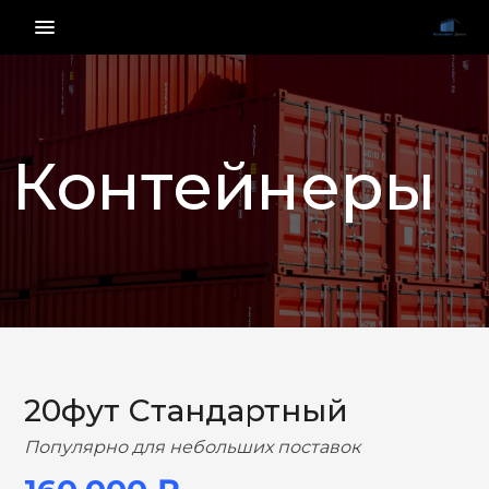
menu_vert
Контейнеры
НАЗАД
ВПЕРЕД
20фут Стандартный
Популярно для небольших поставок