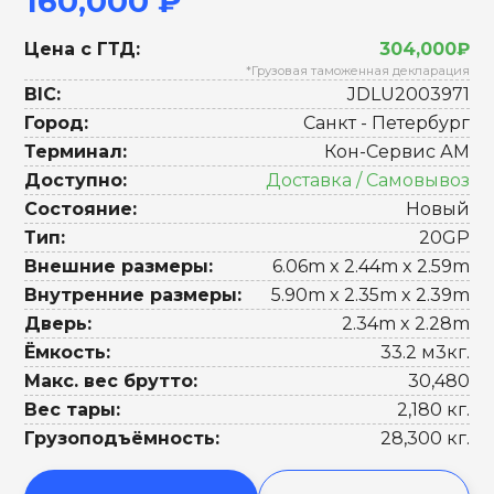
160,000 ₽
Цена с ГТД:
304,000₽
*Грузовая таможенная декларация
BIC:
JDLU2003971
Город:
Санкт - Петербург
Терминал:
Кон-Сервис АМ
Доступно:
Доставка / Самовывоз
Состояние:
Новый
Тип:
20GP
Внешние размеры:
6.06m x 2.44m x 2.59m
Внутренние размеры:
5.90m x 2.35m x 2.39m
Дверь:
2.34m x 2.28m
Ёмкость:
33.2 м3кг.
Макс. вес брутто:
30,480
Вес тары:
2,180 кг.
Грузоподъёмность:
28,300 кг.