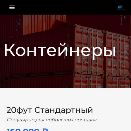
menu_vert
Контейнеры
НАЗАД
ВПЕРЕД
20фут Стандартный
Популярно для небольших поставок