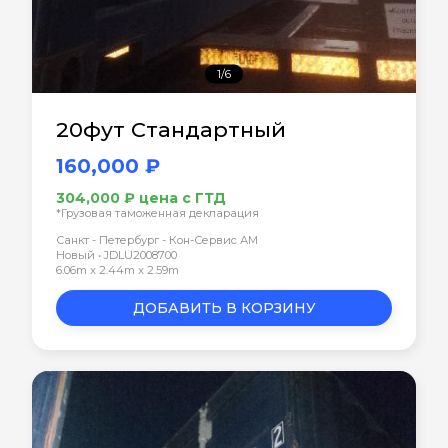
1/6
20фут Стандартный
160,000 ₽
304,000 ₽ цена с ГТД
*Грузовая таможенная декларация
Санкт - Петербург - Кон-Сервис АМ
Новый • JDLU2008700
6.06m x 2.44m x 2.59m
ДОБАВИТЬ В КОРЗИНУ