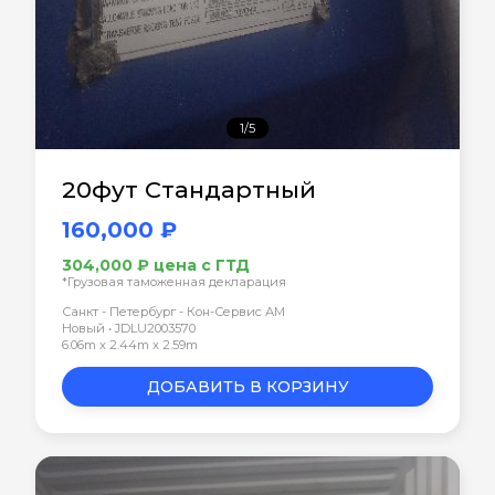
1/5
20фут Стандартный
160,000 ₽
304,000 ₽ цена с ГТД
*Грузовая таможенная декларация
Санкт - Петербург - Кон-Сервис АМ
Новый • JDLU2003570
6.06m x 2.44m x 2.59m
ДОБАВИТЬ В КОРЗИНУ