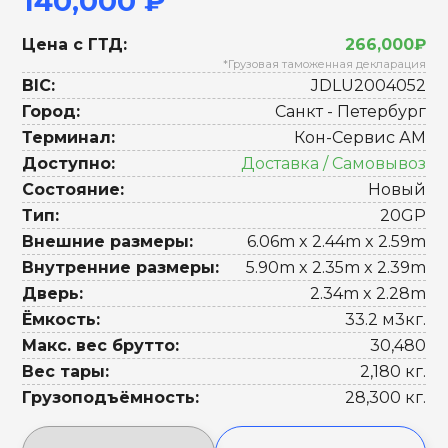
140,000 ₽
Цена с ГТД:
266,000₽
*Грузовая таможенная декларация
BIC:
JDLU2004052
Город:
Санкт - Петербург
Терминал:
Кон-Сервис АМ
Доступно:
Доставка / Самовывоз
Состояние:
Новый
Тип:
20GP
Внешние размеры:
6.06m x 2.44m x 2.59m
Внутренние размеры:
5.90m x 2.35m x 2.39m
Дверь:
2.34m x 2.28m
Ёмкость:
33.2 м3кг.
Макс. вес брутто:
30,480
Вес тары:
2,180 кг.
Грузоподъёмность:
28,300 кг.