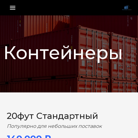
menu_vert
Контейнеры
НАЗАД
ВПЕРЕД
20фут Стандартный
Популярно для небольших поставок