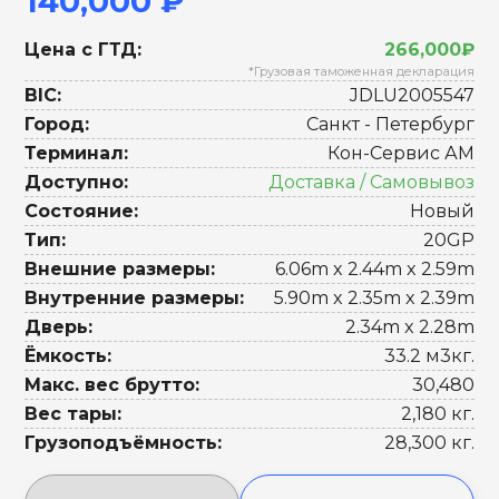
140,000 ₽
Цена с ГТД:
266,000₽
*Грузовая таможенная декларация
BIC:
JDLU2005547
Город:
Санкт - Петербург
Терминал:
Кон-Сервис АМ
Доступно:
Доставка / Самовывоз
Состояние:
Новый
Тип:
20GP
Внешние размеры:
6.06m x 2.44m x 2.59m
Внутренние размеры:
5.90m x 2.35m x 2.39m
Дверь:
2.34m x 2.28m
Ёмкость:
33.2 м3кг.
Макс. вес брутто:
30,480
Вес тары:
2,180 кг.
Грузоподъёмность:
28,300 кг.