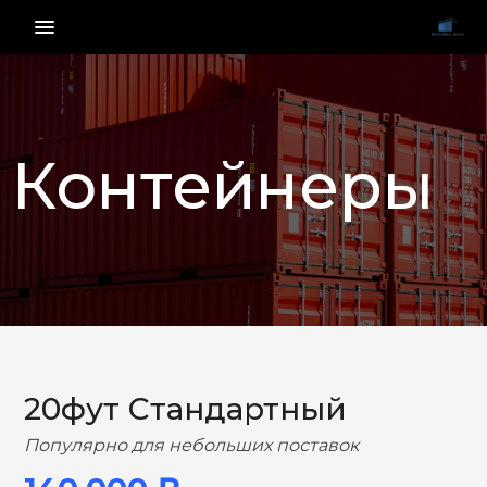
menu_vert
Контейнеры
НАЗАД
ВПЕРЕД
20фут Стандартный
Популярно для небольших поставок