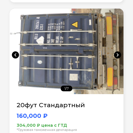
chevron_left
chevron_right
1/7
20фут Стандартный
160,000 ₽
304,000 ₽ цена с ГТД
*Грузовая таможенная декларация