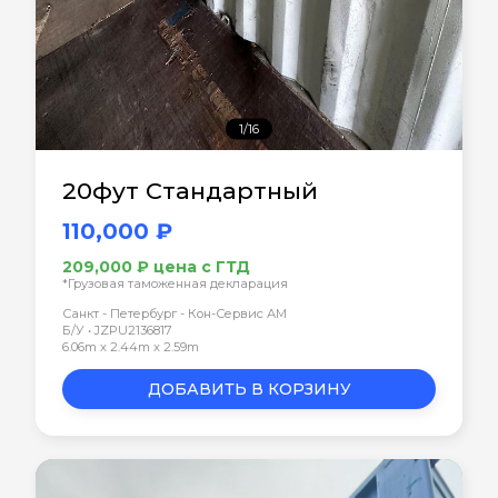
1/16
20фут Стандартный
110,000 ₽
209,000 ₽ цена с ГТД
*Грузовая таможенная декларация
Санкт - Петербург - Кон-Сервис АМ
Б/У • JZPU2136817
6.06m x 2.44m x 2.59m
ДОБАВИТЬ В КОРЗИНУ