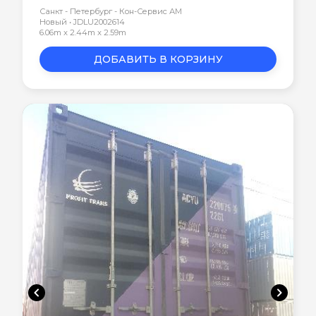
Санкт - Петербург - Кон-Сервис АМ
Новый • JDLU2002614
6.06m x 2.44m x 2.59m
ДОБАВИТЬ В КОРЗИНУ
chevron_left
chevron_right